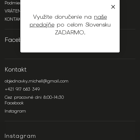
Podmienky ochrany osobných údajov
VRÁTENIE / REKLAMÁCIA
Využite doručenie na
naše
KONTAKTY
predajňe
po celom Slovensku
ZADARMO
.
Facebook
Kontakt
objednavky.michell
@
gmail.com
+421 917 683 349
Cez pracovné dni 8:00-14:30
Facebook
Instagram
Instagram