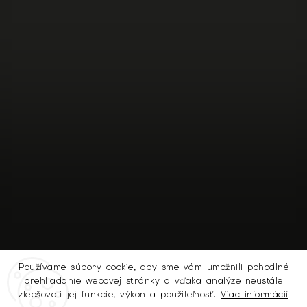
Používame súbory cookie, aby sme vám umožnili pohodlné
prehliadanie webovej stránky a vďaka analýze neustále
Sledovať na Instagrame
zlepšovali jej funkcie, výkon a použiteľnosť.
Viac informácií