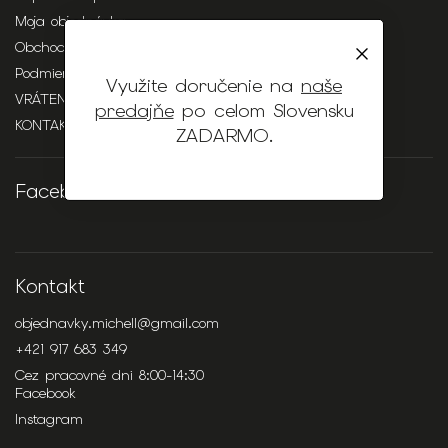
Moja objednávka
Obchodné podmienky
Podmienky ochrany osobných údajov
Využite doručenie na
naše
VRÁTENIE / REKLAMÁCIA
predajňe
po celom Slovensku
KONTAKTY
ZADARMO
.
Facebook
Kontakt
objednavky.michell
@
gmail.com
+421 917 683 349
Cez pracovné dni 8:00-14:30
Facebook
Instagram