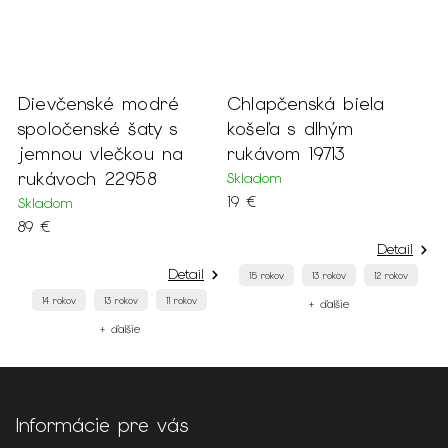
enské modré
Chlapčenská biela
Chlapčen
enské šaty s
košeľa s dlhým
oblek 4-ko
 vlečkou na
rukávom 19713
Skladom
ch 22958
Skladom
99 €
19 €
Detail
7 rokov
Detail
15 rokov
13 rokov
12 rokov
+
13 rokov
11 rokov
+ ďalšie
+ ďalšie
Informácie pre vás