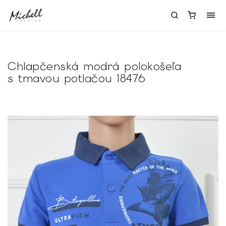
Chlapčenská modrá polokošeľa
s tmavou potlačou 18476