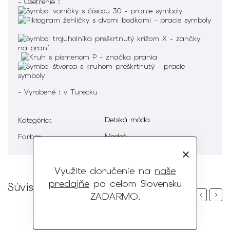
- Ošetrenie :
- Vyrobené : v Turecku
Detská móda
Kategória
:
Modrá
Farba
:
Využite doručenie na
naše
predajňe
po celom Slovensku
Súvisiaci tovar
ZADARMO
.
Previous
Next