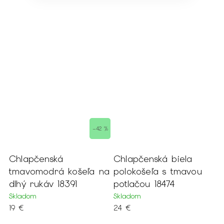
–42 %
Chlapčenská biela
Chlapčenská béžo
šeľa na
polokošeľa s tmavou
polokošeľa s nápi
1
potlačou 18474
18473
Skladom
Skladom
24 €
24 €