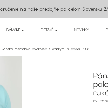
doručenie na
naše predajňe
po celom Slovensku
Z
DÁMSKE
DETSKÉ
NOVINKY
Pánska mentolová polokošeľa s krátkymi rukávmi 17008
Pán
pol
ruk
Kód:
1700