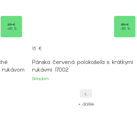
23 €
30 €
–60 %
–50 %
15 €
ché
Pánska červená polokošeľa s krátkymi
m rukávom
rukávmi 17002
Skladom
L
+ ďalšie