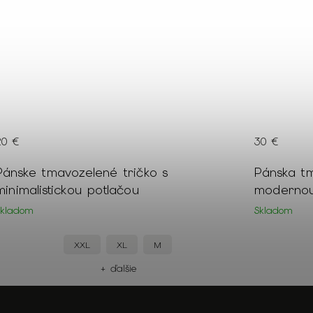
30 €
39 €
Pánska tmavomodrá polokošeľa s
Páns
modernou gradientovou potlačou
farb
Skladom
Sklad
XXL
XL
M
+ ďalšie