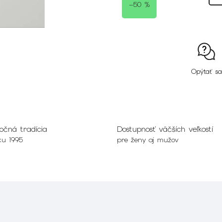
–50 %
Opýtať sa
očná tradícia
Dostupnosť väčších veľkostí
ku 1995
pre ženy aj mužov