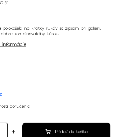
50 %
 polokošeľa na krátky rukáv so zipsom pri golieri.
 dobre kombinovateľný kúsok.
é informácie
z
osti doručenia
Pridať do košíka