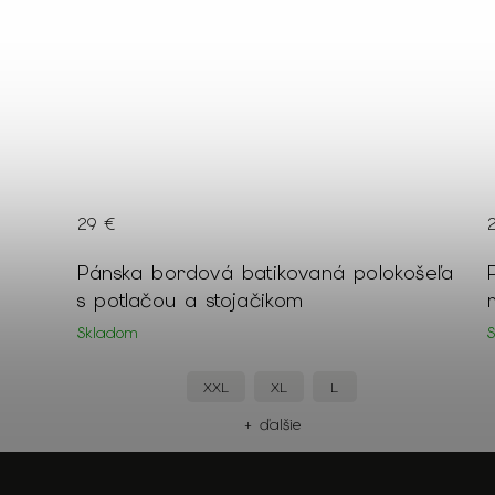
20 €
olokošeľa
Pánske tmavozelené tričko s
minimalistickou potlačou
Skladom
XXL
XL
M
+ ďalšie