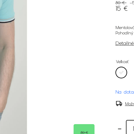
30 €
–
15 €
Mentolová
Pohodlný
Detailn
Veľkosť
Na dota
Možn
30 €