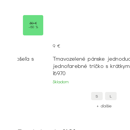
30 €
–50 %
9 €
 polokošeľa s
Tmavozelené pánske jednodu
99
jednofarebné tričko s krátky
16970
Skladom
L
S
L
ie
+ ďalšie