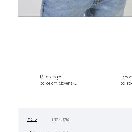
13 predajní
Dlhor
po celom Slovensku
od ro
POPIS
DISKUSIA