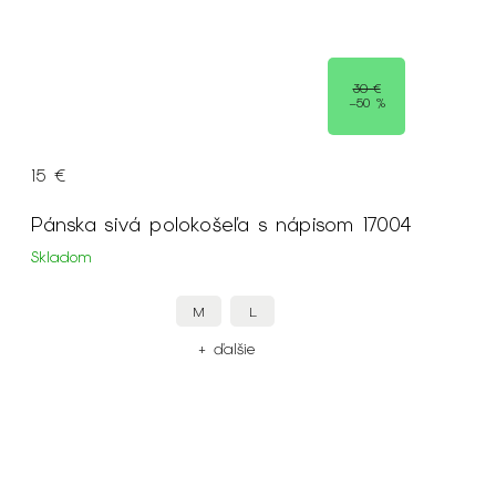
30 €
–50 %
15 €
Pánska sivá polokošeľa s nápisom 17004
Skladom
M
L
+ ďalšie