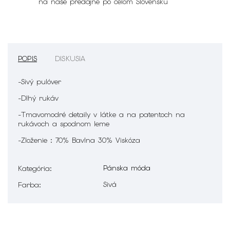
na naše predajne po celom Slovensku
POPIS
DISKUSIA
-Sivý pulóver
-Dlhý rukáv
-Tmavomodré detaily v látke a na patentoch na
rukávoch a spodnom leme
-Zloženie : 70% Bavlna 30% Viskóza
Pánska móda
Kategória
:
Sivá
Farba
: