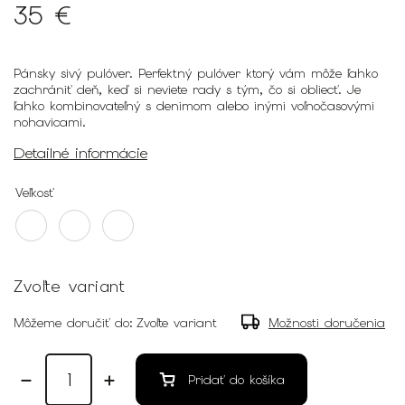
35 €
Pánsky sivý pulóver.
Perfektný pulóver ktorý
vám môže ľahko
zachrániť deň, keď si neviete rady s tým, čo si obliecť. Je
ľahko kombinovateľný s denimom alebo inými voľnočasovými
nohavicami.
Detailné informácie
Veľkosť
Zvoľte variant
Môžeme doručiť do:
Zvoľte variant
Možnosti doručenia
Pridať do košíka