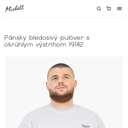
Pánsky bledosivý pulóver s
okrúhlym výstrihom 19142