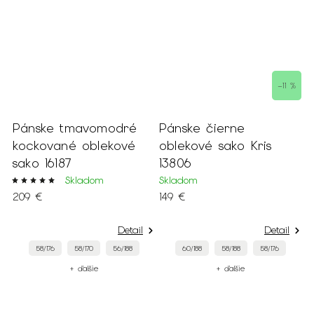
–11 %
Pánske tmavomodré
Pánske čierne
P
kockované oblekové
oblekové sako Kris
t
sako 16187
13806
f
Skladom
Skladom
S
209 €
149 €
1
Detail
Detail
58/176
58/170
56/188
60/188
58/188
58/176
+ ďalšie
+ ďalšie