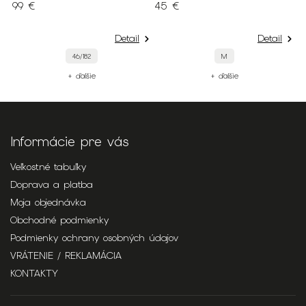
99 €
45 €
Detail
Detail
46/182
M
+ ďalšie
+ ďalšie
Informácie pre vás
Veľkostné tabuľky
Doprava a platba
Moja objednávka
Obchodné podmienky
Podmienky ochrany osobných údajov
VRÁTENIE / REKLAMÁCIA
KONTAKTY