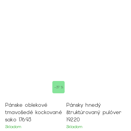
 %
–37 %
Pánske oblekové
Pánsky hnedý
P
tmavošedé kockované
štruktúrovaný pulóver
p
sako 17693
19220
S
Skladom
Skladom
4