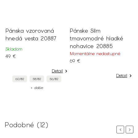
Pánska vzorovaná
Pánske Slim
P
hnedá vesta 20887
tmavomodré hladké
t
nohavice 20885
s
Skladom
d
Momentálne nedostupné
49 €
69 €
S
1
Detail
Detail
60/182
58/182
56/182
+ ďalšie
Podobné (12)
Previous
Next