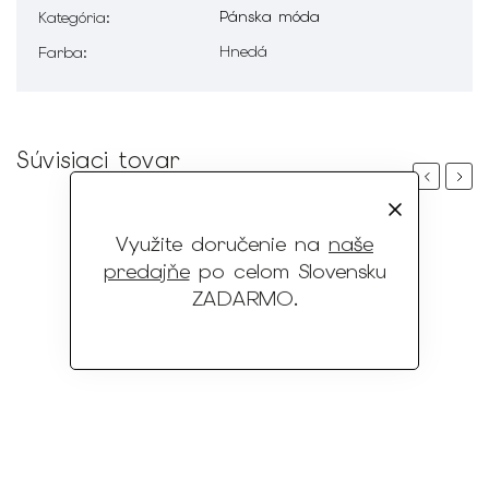
Pánska móda
Kategória
:
Hnedá
Farba
:
Súvisiaci tovar
Previous
Next
Využite doručenie na
naše
predajňe
po celom Slovensku
ZADARMO
.