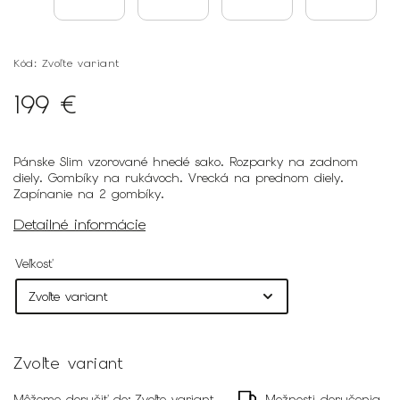
Kód:
Zvoľte variant
199 €
Pánske Slim vzorované hnedé sako. Rozparky na zadnom
diely. Gombíky na rukávoch. Vrecká na prednom diely.
Zapínanie na 2 gombíky.
Detailné informácie
Veľkosť
Zvoľte variant
Môžeme doručiť do:
Zvoľte variant
Možnosti doručenia