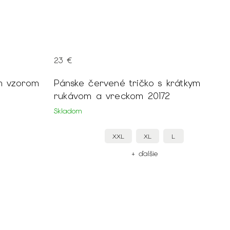
23 €
ym vzorom
Pánske červené tričko s krátkym
rukávom a vreckom 20172
Skladom
XXL
XL
L
+ ďalšie