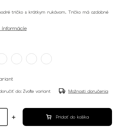
odré tričko s krátkym rukávom. Tričko má ozdobné
.
é informácie
ariant
oručiť do:
Zvoľte variant
Možnosti doručenia
Pridať do košíka