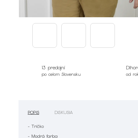
13 predajní
Dlhor
po celom Slovensku
od ro
POPIS
DISKUSIA
- Tričko
- Modrá farba