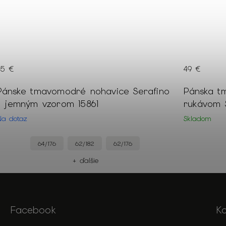
49 €
155 €
Pánska tmavomodrá košeľa s dlhým
Pánske b
rukávom Slim fit výšku 176/182 cm 18613
kockovan
Skladom
Skladom
XXL
M
L
+ ďalšie
Facebook
K