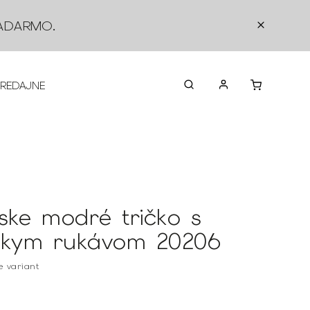
ADARMO
.
PREDAJNE
O NÁS
KONTAKTY
VRÁTEN
ske modré tričko s
tkym rukávom 20206
te variant