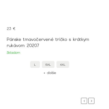
23 €
Pánske tmavočervené tričko s krátkym
rukávom 20207
Skladom
L
5XL
4XL
+ ďalšie
Previous
Next