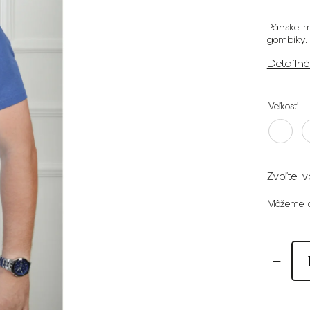
Pánske m
gombíky
Detailn
Veľkosť
Zvoľte v
Môžeme d