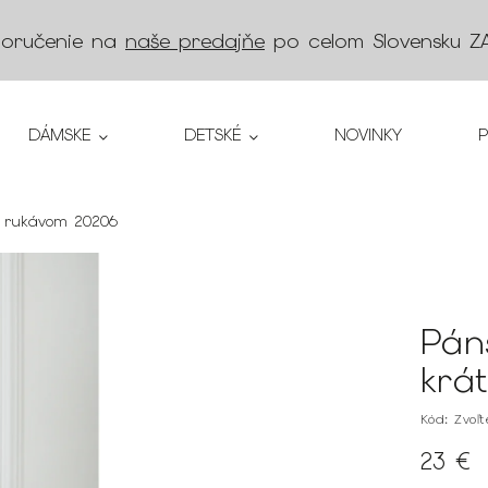
doručenie na
naše predajňe
po celom Slovensku
Z
DÁMSKE
DETSKÉ
NOVINKY
m rukávom 20206
Pán
krá
Kód:
Zvoľ
23 €