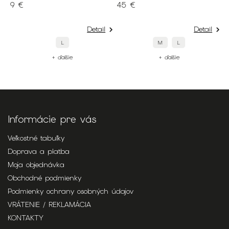
9 €
45 €
6
Detail
Detail
L
M
L
+ ďalšie
+ ďalšie
Informácie pre vás
Veľkostné tabuľky
Doprava a platba
Moja objednávka
Obchodné podmienky
Podmienky ochrany osobných údajov
VRÁTENIE / REKLAMÁCIA
KONTAKTY