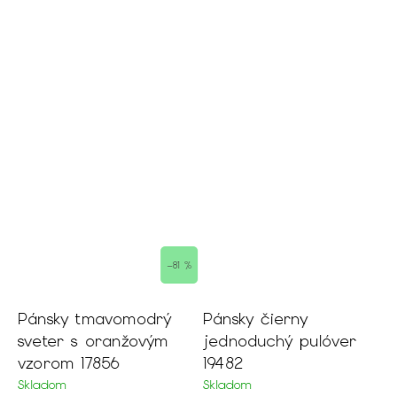
–81 %
Pánsky tmavomodrý
Pánsky čierny
P
sveter s oranžovým
jednoduchý pulóver
o
vzorom 17856
19482
1
Skladom
Skladom
M