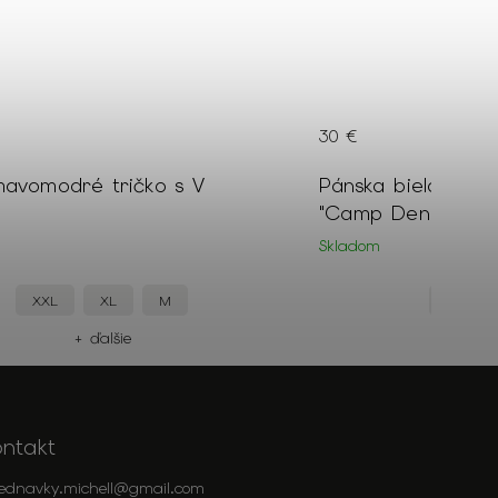
30 €
mavomodré tričko s V
Pánska biela polok
"Camp Denim"
Skladom
XXL
XL
M
XXL
+ ďalšie
+
ontakt
jednavky.michell
@
gmail.com