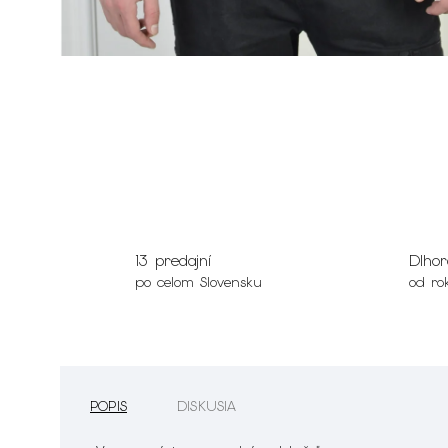
13 predajní
Dlhor
po celom Slovensku
od ro
POPIS
DISKUSIA