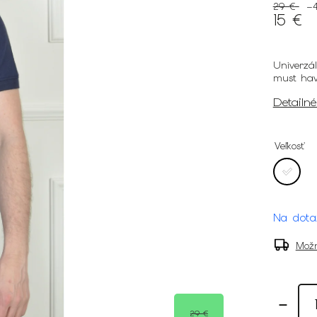
29 €
–
15 €
Univerzá
must hav
Detailn
Veľkosť
Na dota
Možn
29 €