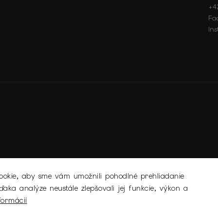
+4
Fa
In
okie, aby sme vám umožnili pohodlné prehliadanie
aka analýze neustále zlepšovali jej funkcie, výkon a
Copyright 2026
MICHELL.SK
. Všetky práva vyhradené.
formácií
Upraviť nastavenie cookies
Vytvořil
Shoptet
| Design
Shoptak.cz