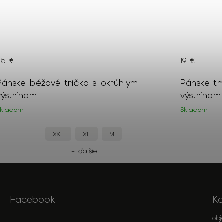
25 €
19 €
Pánske béžové tričko s okrúhlym
Pánske t
výstrihom
výstrihom
Skladom
Skladom
XXL
XL
M
+ ďalšie
Facebook
K
ob