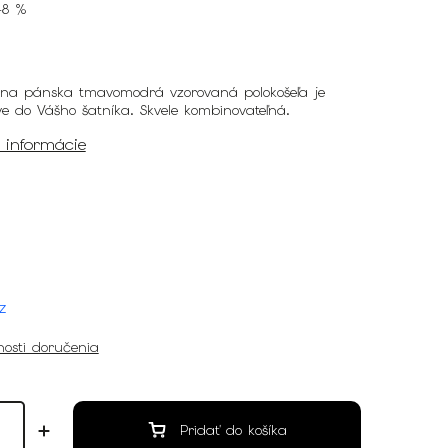
48 %
lna pánska tmavomodrá vzorovaná polokošeľa je
e do Vášho šatníka. Skvele kombinovateľná.
é informácie
z
osti doručenia
Pridať do košíka