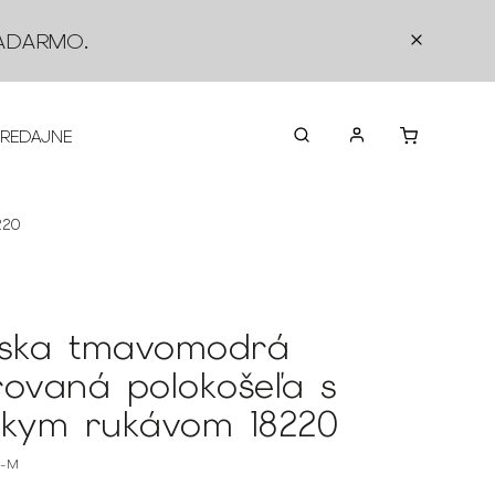
ADARMO
.
PREDAJNE
O NÁS
KONTAKTY
VRÁTEN
220
ska tmavomodrá
rovaná polokošeľa s
tkym rukávom 18220
0-M