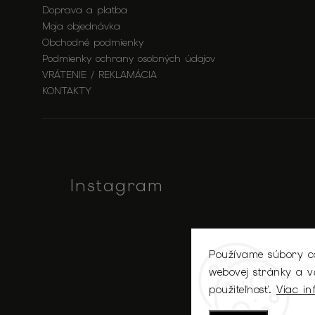
Doprava a platba
Moja objednávka
Obchodné podmienky
Podmienky ochrany osobných údajov
VRÁTENIE / REKLAMÁCIA
KONTAKTY
Instagram
Používame súbory co
webovej stránky a vď
použiteľnosť.
Viac in