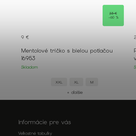
0 €
23 €
0 %
–60 %
9 €
Mentolové tričko s bielou potlačou
16953
Skladom
XXL
XL
M
+ ďalšie
Informácie pre vás
Veľkostné tabuľky