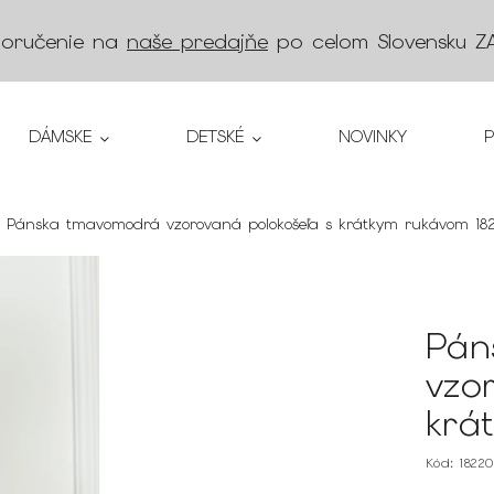
doručenie na
naše predajňe
po celom Slovensku
Z
DÁMSKE
DETSKÉ
NOVINKY
Pánska tmavomodrá vzorovaná polokošeľa s krátkym rukávom 18
Pán
vzo
krá
Kód:
1822