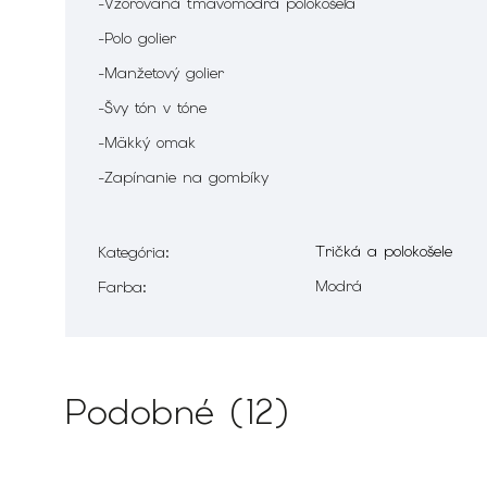
-Vzorovaná tmavomodrá polokošeľa
-Polo golier
-Manžetový golier
-Švy tón v tóne
-Mäkký omak
-Zapínanie na gombíky
Tričká a polokošele
Kategória
:
Modrá
Farba
:
Podobné (12)