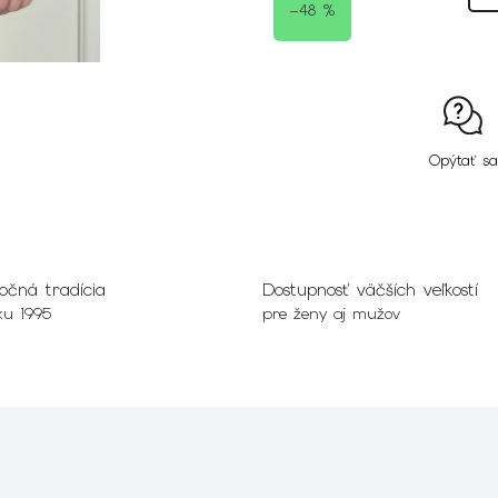
–48 %
Opýtať sa
očná tradícia
Dostupnosť väčších veľkostí
ku 1995
pre ženy aj mužov