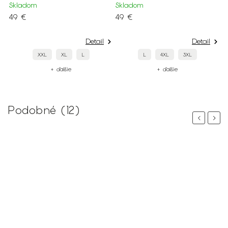
Skladom
Skladom
49 €
49 €
Detail
Detail
XXL
XL
L
L
4XL
3XL
+ ďalšie
+ ďalšie
Podobné (12)
Previous
Next