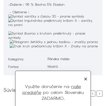
-Zloženie : 95 % Bavlna 5% Elastan
- Ošetrenie :
Pánska móda
Kategória
:
Modrá
Farba
:
Využite doručenie na
naše
Súvisiaci tovar
predajňe
po celom Slovensku
Previous
Next
ZADARMO
.