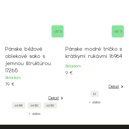
–33 %
–60 %
Pánske modré tričko s
Pánske sako
s
krátkymi rukávmi 16964
tmavomodré oble
rou
s jemným vzorom
Skladom
17285
9 €
Skladom
79 €
Detail
M
Detail
De
+ ďalšie
62/182
50/188
+ ďalšie