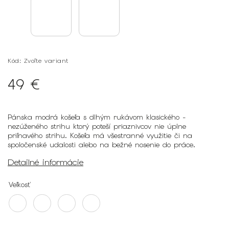
Kód:
Zvoľte variant
49 €
Pánska modrá košeľa s dlhým rukávom klasického -
nezúženého strihu ktorý poteší priaznivcov nie úplne
priľnavého strihu. Košeľa má všestranné využitie či na
spoločenské udalosti alebo na bežné nosenie do práce.
Detailné informácie
Veľkosť