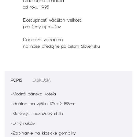
Dlhoročná tradícia
od roku 1995
Dostupnosť väčších veľkostí
pre ženy aj mužov
Doprava zadarmo
na naše predajne po celom Slovensku
POPIS
DISKUSIA
-Modrá pánska košeľa
-Ideálna na výšku 176 až 182cm
-Klasický - nezúžený strih
-Dlhý rukáv
-Zapínanie na klasické gombíky