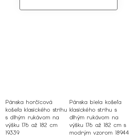
Pánska horčicová
Pánska biela košeľa
hu
košeľa klasického strihu
klasického strihu s
a
s dlhým rukávom na
dlhým rukávom na
výšku 176 až 182 cm
výšku 176 až 182 cm s
0
19339
modrým vzorom 18944