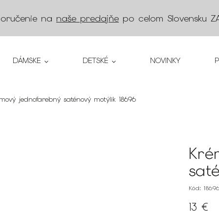
doručenie na
naše predajňe
po celom Slovensku
Z
DÁMSKE
DETSKÉ
NOVINKY
mový jednofarebný saténový motýlik 18696
Kré
sat
Kód:
1869
13 €