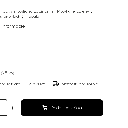
ladký motýlik so zapínaním. Motýlik je balený v
 s priehľadným obalom.
é informácie
(
>5 ks
)
oručiť do:
13.8.2026
Možnosti doručenia
Pridať do košíka