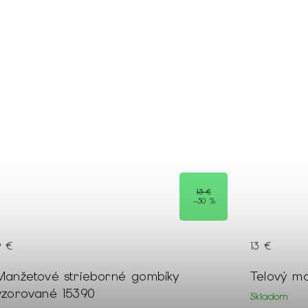
13 €
–30 %
9 €
13 €
Manžetové strieborné gombíky
Telový mo
vzorované 15390
Skladom