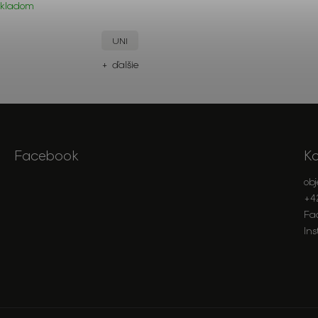
Skladom
UNI
+ ďalšie
Facebook
K
ob
+4
Fa
In