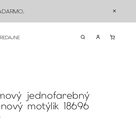
ADARMO
.
PREDAJNE
O NÁS
KONTAKTY
VRÁTEN
mový jednofarebný
énový motýlik 18696
6