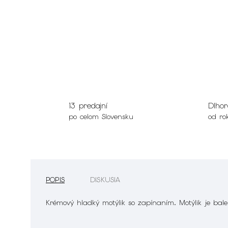
13 predajní
Dlhor
po celom Slovensku
od ro
POPIS
DISKUSIA
Krémový hladký motýlik so zapínaním. Motýlik je bal