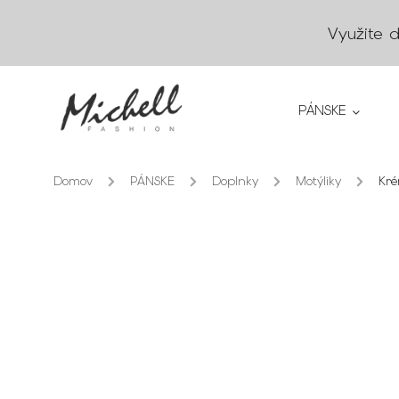
Využite 
PÁNSKE
Domov
/
PÁNSKE
/
Doplnky
/
Motýliky
/
Kré