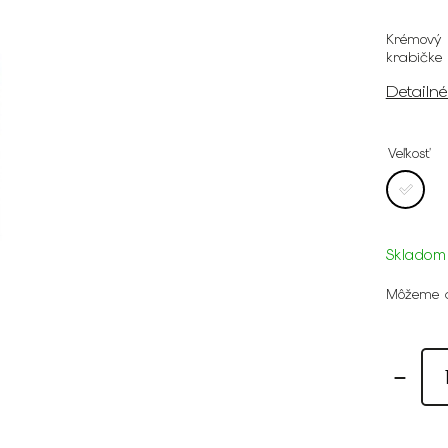
Krémový h
krabičke
Detailn
Veľkosť
Skladom
Môžeme d