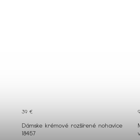
39 €
Dámske krémové rozšírené nohavice
18457