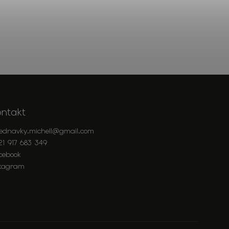
ontakt
jednavky.michell
@
gmail.com
21 917 683 349
cebook
stagram