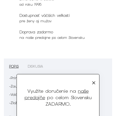
od roku 1995
Dostupnosť väčších veľkostí
pre ženy aj mužov
Doprava zadarmo
na naše predajne po celom Slovensku
POPIS
DISKUSIA
-Prírodný vzor
-Zaujímavé vykrojenie
Využite doručenie na
naše
-Volán
predajňe
po celom Slovensku
-Zloženie : 80% polyester 20% elastan
ZADARMO
.