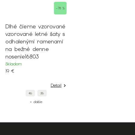
–78 %
Dlhé čierne vzorované
vzorované letné šaty s
odhalenými ramenami
na bežné denne
nosenie16803
Skladom
19 €
Detail
46
36
+ ďalšie