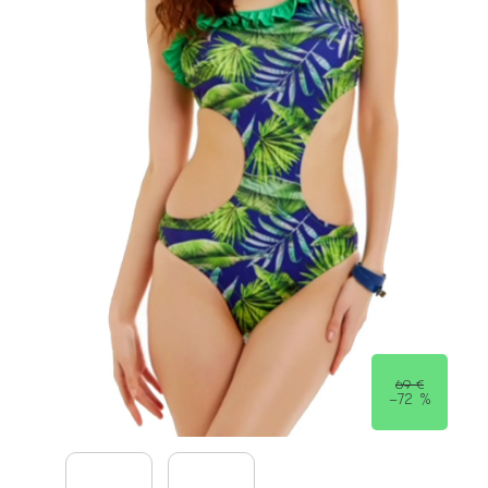
69 €
–72 %