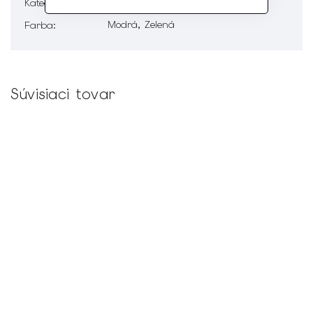
Plavky a plážové oblečenie
Kategória
:
Modrá, Zelená
Farba
:
Súvisiaci tovar