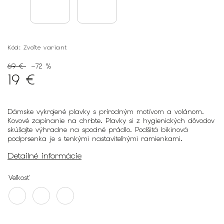
Kód:
Zvoľte variant
69 €
–72 %
19 €
Dámske vykrojené plavky s prírodným motívom a volánom.
Kovové zapínanie na chrbte. Plavky si z hygienických dôvodov
skúšajte výhradne na spodné prádlo.
Podšitá bikinová
podprsenka je s tenkými nastaviteľnými ramienkami.
Detailné informácie
Veľkosť