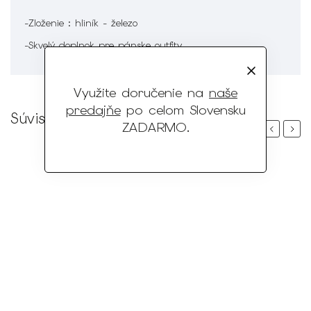
-Zloženie : hliník - železo
-Skvelý doplnok pre pánske outfity
Využite doručenie na
naše
predajňe
po celom Slovensku
Súvisiaci tovar
ZADARMO
.
Previous
Next