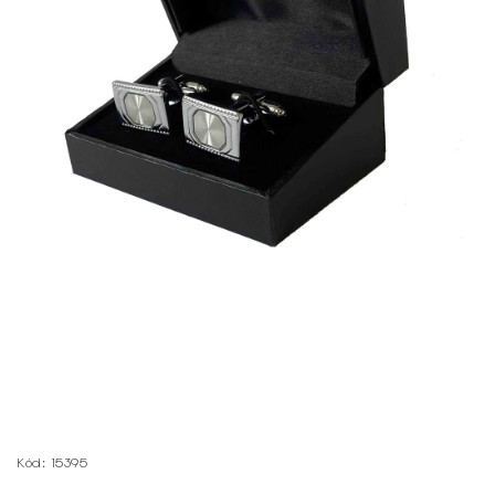
Kód:
15395