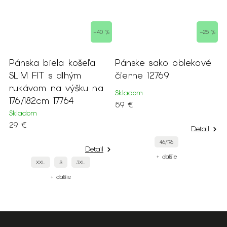
 %
–40 %
–25 %
s
Pánska biela košeľa
Pánske sako oblekové
a
SLIM FIT s dlhým
čierne 12769
rukávom na výšku na
Skladom
176/182cm 17764
59 €
Skladom
29 €
Detail
46/176
Detail
+ ďalšie
XXL
S
3XL
+ ďalšie