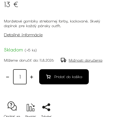
13 €
Manžetové gombíky striebornej farby, kockované. Skvelý
doplnok pre každý pánsky outfit.
Detailné informácie
Skladom
(
>5 ks
)
Môžeme doručiť do:
11.8.2026
Možnosti doručenia
Pridať do košíka
Opýtať sa
Strážiť
Zdieľať