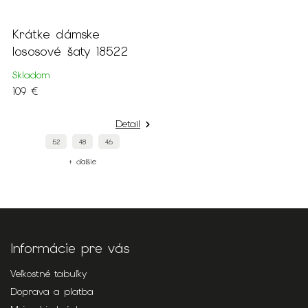
Krátke dámske
lososové šaty 18522
Skladom
109 €
Detail
52
48
46
+ ďalšie
Informácie pre vás
Veľkostné tabuľky
Doprava a platba