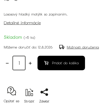
Lososový hladký motýlik so zapínaním.
Detailné informácie
Skladom
(
>5 ks
)
Môžeme doručiť do:
12.8.2026
Možnosti doručenia
Pridať do košíka
Opýtať sa
Strážiť
Zdieľať