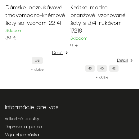
Dámske bezrukávové
Krátke modro-
K
tmavomodro-krémové
oranžové vzorované
b
4
šaty so vzorom 22141
šaty s 3/4 rukávom
S
17218
Skladom
6
39 €
Skladom
9 €
Detail
Detail
UNI
48
46
42
+ ďalšie
+ ďalšie
Informácie pre vás
Veľkostné tabuľky
Doprava a platba
Moja objednávka