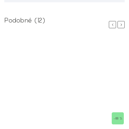
Podobné (12)
Previous
Next
–88 %