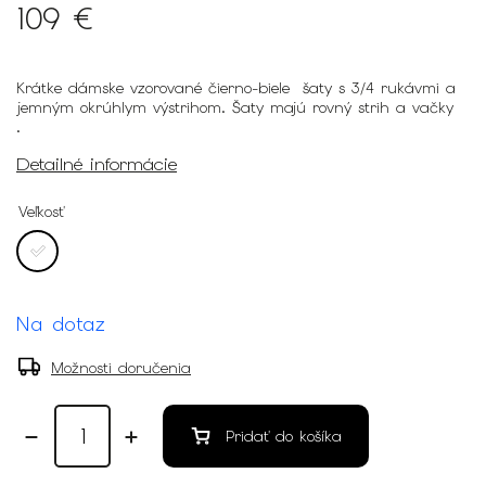
109 €
Krátke dámske vzorované čierno-biele šaty s 3/4 rukávmi a
jemným okrúhlym výstrihom. Šaty majú rovný strih a vačky
.
Detailné informácie
Veľkosť
Na dotaz
Možnosti doručenia
Pridať do košíka