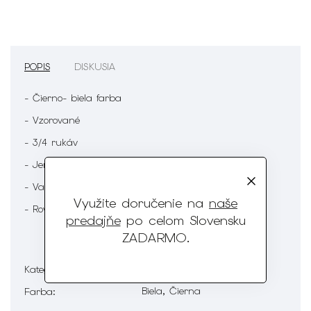
POPIS
DISKUSIA
- Čierno- biela farba
- Vzorované
- 3/4 rukáv
- Jemný výstrih
- Vačky
Využite doručenie na
naše
- Rovný strih
predajňe
po celom Slovensku
ZADARMO
.
Šaty - krátke
Kategória
:
Biela, Čierna
Farba
: