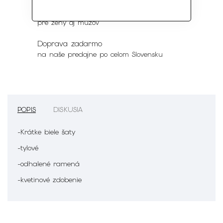
Dostupnosť väčších veľkostí
pre ženy aj mužov
Doprava zadarmo
na naše predajne po celom Slovensku
POPIS
DISKUSIA
-Krátke biele šaty
-tylové
-odhalené ramená
-kvetinové zdobenie