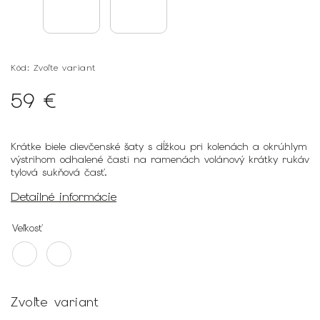
Kód:
Zvoľte variant
59 €
Krátke biele dievčenské šaty s dĺžkou pri kolenách a okrúhlym
výstrihom odhalené časti na ramenách volánový krátky rukáv
tylová sukňová časť.
Detailné informácie
Veľkosť
Zvoľte variant