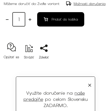
Môžeme doručiť do:
Zvoľte variant
Možnosti doručenia
Pridať do košíka
Opýtať sa
Strážiť
Zdieľať
13 predajní
po celom Slovensku
Využite doručenie na
naše
predajňe
po celom Slovensku
Dlhoročná tradícia
ZADARMO
.
od roku 1995