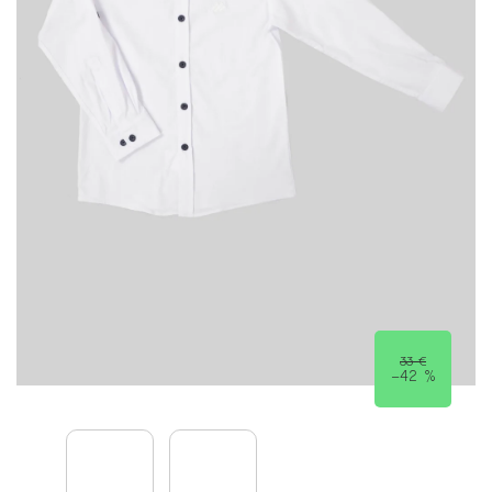
33 €
–42 %