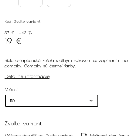
Kód:
Zvoľte variant
33 €
–42 %
19 €
Biela chlapčenská košeľa s dlhým rukávom so zapínaním na
gombíky. Gombíky sú čiernej farby.
Detailné informácie
Veľkosť
Zvoľte variant
Môžeme doručiť do:
Zvoľte variant
Možnosti doručenia