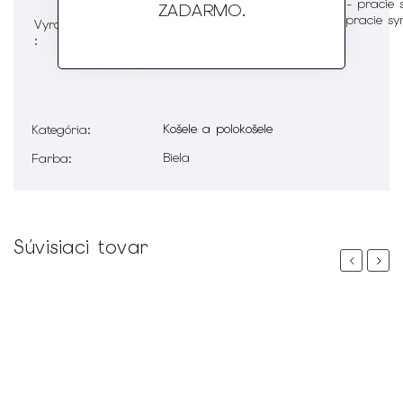
ZADARMO
.
Vyrobené
:
v Turecku
Košele a polokošele
Kategória
:
Biela
Farba
:
Súvisiaci tovar
Previous
Next