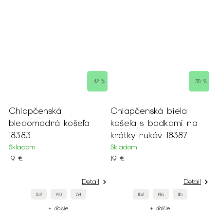
 %
–42 %
–38 %
Chlapčenská
Chlapčenská biela
C
bledomodrá košeľa
košeľa s bodkami na
l
18383
krátky rukáv 18387
v
1
Skladom
Skladom
19 €
19 €
S
1
Detail
Detail
152
140
134
152
146
116
+ ďalšie
+ ďalšie