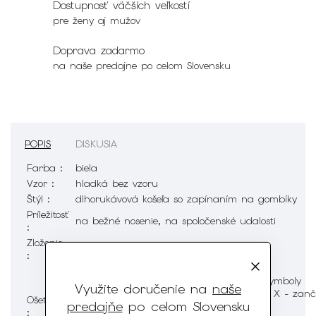
Dostupnosť väčších veľkostí
pre ženy aj mužov
Doprava zadarmo
na naše predajne po celom Slovensku
POPIS
DISKUSIA
Farba :
biela
Vzor :
hladká bez vzoru
Štýl :
dlhorukávová košeľa so zapínaním na gombíky
Príležitosť
na bežné nosenie, na spoločenské udalosti
:
Zloženie
97% bavlna 3% elastan
:
Využite doručenie na
naše
Ošetrenie
predajňe
po celom Slovensku
: