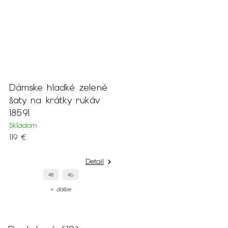
Dámske hladké zelené
šaty na krátky rukáv
18591
Skladom
119 €
Detail
48
46
+ ďalšie