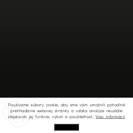
Používame súbory cookie, aby sme vám umožnili pohodlné
prehliadanie webovej stránky a vďaka analýze neustále
Sledovať na Instagrame
zlepšovali jej funkcie, výkon a použiteľnosť.
Viac informácií
Nastavenie