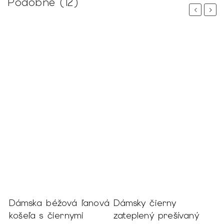
Podobné (12)
Previous
Next
%
Dámska béžová ľanová
Dámsky čierny
D
košeľa s čiernymi
zateplený prešívaný
b