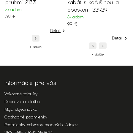
pruhmi 21371
kabát s kožušinou a
v
opaskom 22929
Skladom
S
39 €
7
Skladom
99 €
Detail
Detail
S
S
L
+ ďalšie
+ ďalšie
Informácie pre vás
Veľkostné tabuľky
Doprava a platba
Moja objednávka
Obchodné podmienky
Podmienky ochrany osobných údajov
VRÁTENIE / REKLAMÁCIA