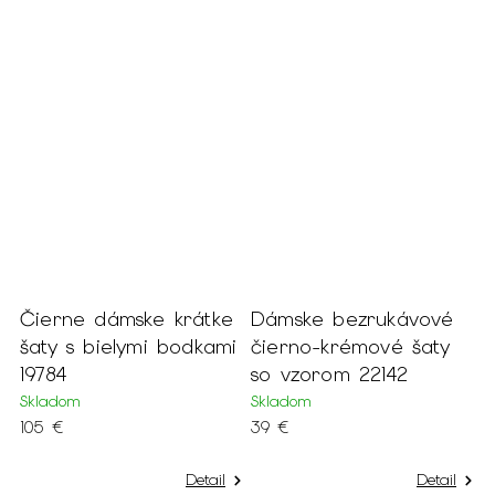
Čierne dámske krátke
Dámske bezrukávové
D
8
šaty s bielymi bodkami
čierno-krémové šaty
b
19784
so vzorom 22142
u
1
Skladom
Skladom
105 €
39 €
S
1
Detail
Detail