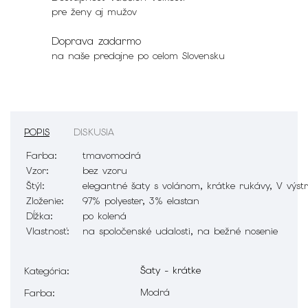
pre ženy aj mužov
Doprava zadarmo
na naše predajne po celom Slovensku
POPIS
DISKUSIA
Farba:
tmavomodrá
Vzor:
bez vzoru
Štýl:
elegantné šaty s volánom, krátke rukávy, V výstr
Zloženie:
97% polyester, 3% elastan
Dĺžka:
po kolená
Vlastnosť:
na spoločenské udalosti, na bežné nosenie
Šaty - krátke
Kategória
:
Modrá
Farba
: