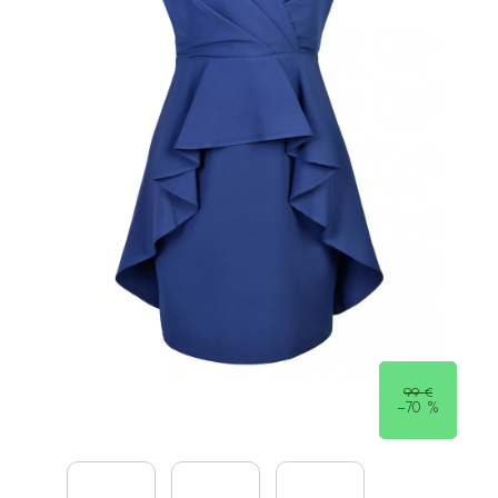
99 €
–70 %