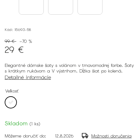
Kód:
15693-58
99 €
–70 %
29 €
Elegantné dámske šaty s volánom v tmavomodrej farbe. Šaty
s krátkym rukávom a V výstrihom. Dĺžka šiat po kolená.
Detailné informácie
Veľkosť
Skladom
(
1 ks
)
Môžeme doručiť do:
12.8.2026
Možnosti doručenia