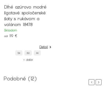
Dlhé azúrovo modré
ligotavé spoločenské
šaty s rukávom a
volánom 18478
Skladom
119 €
od
Detail
54
50
44
+ ďalšie
Podobné (12)
Previous
Next