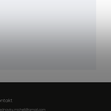
ontakt
jednavky.michell
@
gmail.com