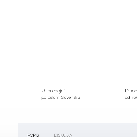
13 predajní
Dlhor
po celom Slovensku
od ro
POPIS
DISKUSIA