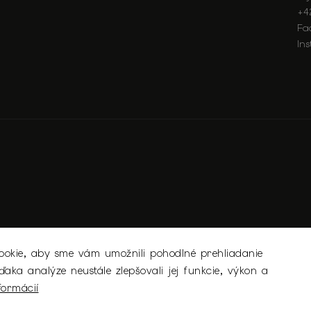
+4
Fa
In
okie, aby sme vám umožnili pohodlné prehliadanie
aka analýze neustále zlepšovali jej funkcie, výkon a
Copyright 2026
MICHELL.SK
. Všetky práva vyhradené.
formácií
Upraviť nastavenie cookies
Vytvořil
Shoptet
| Design
Shoptak.cz