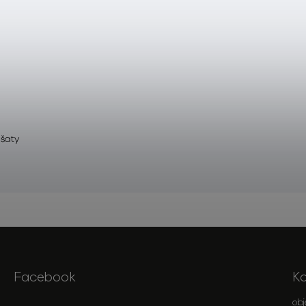
 šaty
Facebook
K
ob