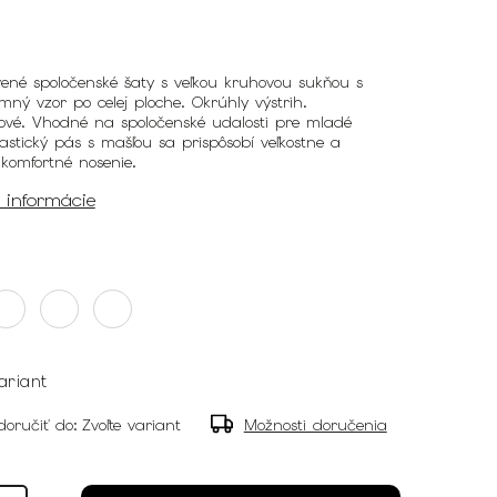
vené spoločenské šaty s veľkou kruhovou sukňou s
mný vzor po celej ploche. Okrúhly výstrih.
ové. Vhodné na spoločenské udalosti pre mladé
lastický pás s mašľou sa prispôsobí veľkostne a
 komfortné nosenie.
é informácie
ariant
oručiť do:
Zvoľte variant
Možnosti doručenia