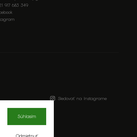
21 917 683 349
cebook
stagram
Sledovať na Instagrame
Súhlasím
Odmietnuť