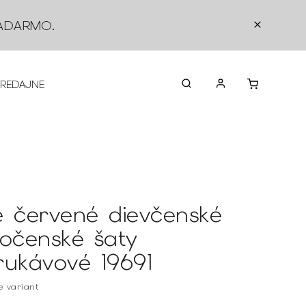
ADARMO
.
PREDAJNE
O NÁS
KONTAKTY
VRÁTEN
é červené dievčenské
ločenské šaty
rukávové 19691
te variant