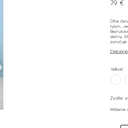
79 €
Dlhé čer
tylom. Je
Bezrukáv
slečny. E
zaručuje
Detailn
Veľkosť
Zvoľte v
Môžeme d