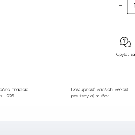
Opýtať sa
očná tradícia
Dostupnosť väčších veľkostí
ku 1995
pre ženy aj mužov