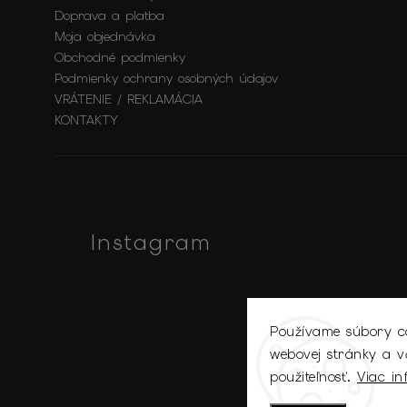
Doprava a platba
Moja objednávka
Obchodné podmienky
Podmienky ochrany osobných údajov
VRÁTENIE / REKLAMÁCIA
KONTAKTY
Instagram
Používame súbory co
webovej stránky a vď
použiteľnosť.
Viac in