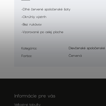
-Dlhé červené spoločenské šaty
-Okrúhly výstrih
-Bez rukávov
-Vzorované po celej ploche
Dievčenské spoločenské
Kategória
:
Červená
Farba
:
Informácie pre vás
Veľkostné tabuľky