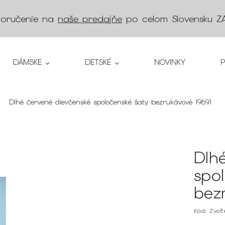
doručenie na
naše predajňe
po celom Slovensku
Z
DÁMSKE
DETSKÉ
NOVINKY
Dlhé červené dievčenské spoločenské šaty bezrukávové 19691
Dlh
spo
bez
Kód:
Zvoľ