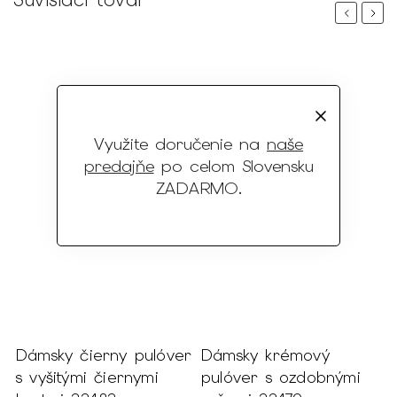
Previous
Next
Využite doručenie na
naše
predajňe
po celom Slovensku
ZADARMO
.
er
Dámsky čierny pulóver
Dámsky krémový
D
s vyšitými čiernymi
pulóver s ozdobnými
p