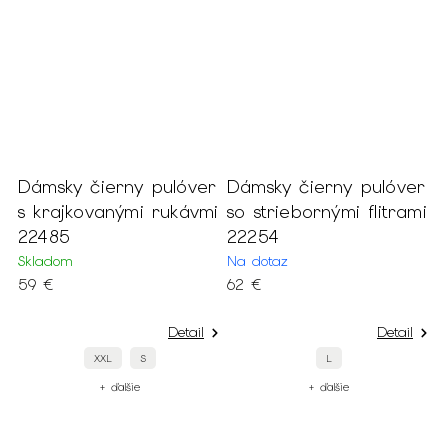
Dámsky čierny pulóver
Dámsky čierny pulóver
D
s krajkovanými rukávmi
so striebornými flitrami
b
22485
22254
v
Skladom
Na dotaz
S
59 €
62 €
7
Detail
Detail
XXL
S
L
+ ďalšie
+ ďalšie