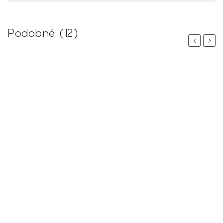
Podobné (12)
Previous
Next
 %