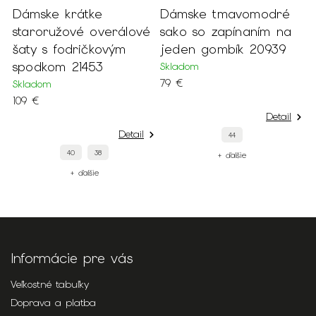
Dámske krátke
Dámske tmavomodré
D
staroružové overálové
sako so zapínaním na
m
šaty s fodričkovým
jeden gombík 20939
k
spodkom 21453
Skladom
S
79 €
1
Skladom
109 €
Detail
Detail
44
40
38
+ ďalšie
+ ďalšie
Informácie pre vás
Veľkostné tabuľky
Doprava a platba