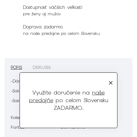
Dostupnosť väčších veľkostí
pre ženy aj mužov
Doprava zadarmo
na naše predajne po celom Slovensku
POPIS
DISKUSIA
-Dámsky kostým
-Sako a nohavice
Využite doručenie na
naše
predajňe
po celom Slovensku
-Sako sa zapína na gombíky
ZADARMO
.
Dámska móda
Kategória
:
Čierna, Sivá
Farba
: