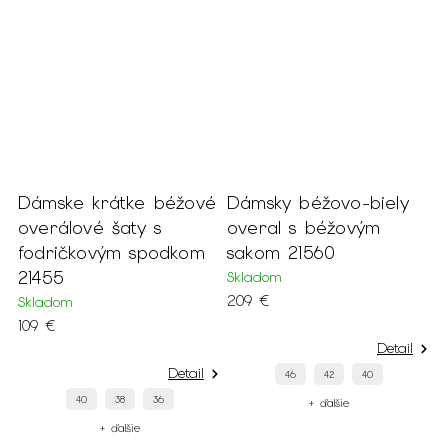
Dámske krátke béžové
Dámsky béžovo-biely
D
overálové šaty s
overal s béžovým
b
6
fodričkovým spodkom
sakom 21560
č
21455
Skladom
S
209 €
6
Skladom
109 €
Detail
Detail
46
42
40
40
38
36
+ ďalšie
+ ďalšie