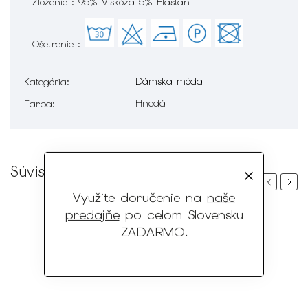
- Zloženie : 95% Viskóza 5% Elastan
- Ošetrenie :
Dámska móda
Kategória
:
Hnedá
Farba
:
Súvisiaci tovar
Previous
Next
Využite doručenie na
naše
predajňe
po celom Slovensku
ZADARMO
.