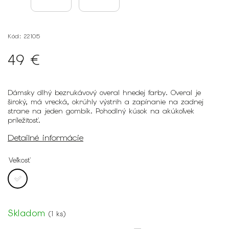
Kód:
22105
49 €
Dámsky dlhý bezrukávový overal hnedej farby. Overal je
široký, má vrecká, okrúhly výstrih a zapínanie na zadnej
strane na jeden gombík. Pohodlný kúsok na akúkoľvek
príležitosť.
Detailné informácie
Veľkosť
Skladom
(
1 ks
)