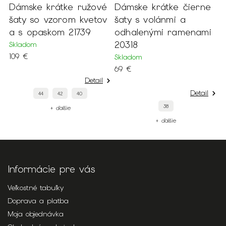
Dámske krátke ružové
Dámske krátke čierne
D
šaty so vzorom kvetov
šaty s volánmi a
š
i
a s opaskom 21739
odhalenými ramenami
a
20318
v
Skladom
109 €
Skladom
S
69 €
7
Detail
Detail
44
42
40
38
+ ďalšie
+ ďalšie
Informácie pre vás
Veľkostné tabuľky
Doprava a platba
Moja objednávka