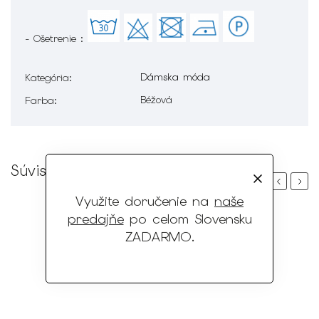
- Ošetrenie :
Dámska móda
Kategória
:
Béžová
Farba
:
Súvisiaci tovar
Previous
Next
Využite doručenie na
naše
predajňe
po celom Slovensku
ZADARMO
.