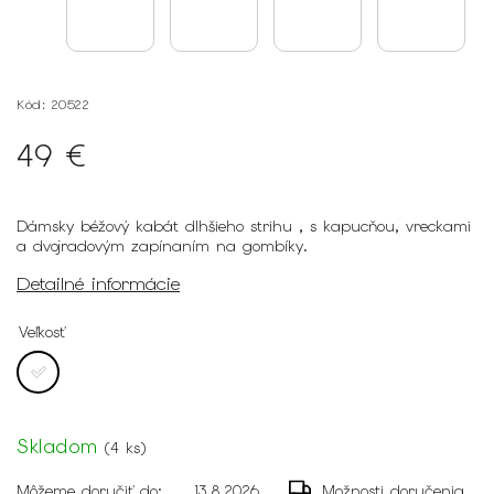
Kód:
20522
49 €
Dámsky béžový kabát dlhšieho strihu , s kapucňou, vreckami
a dvojradovým zapínaním na gombíky.
Detailné informácie
Veľkosť
Skladom
(
4 ks
)
Môžeme doručiť do:
13.8.2026
Možnosti doručenia