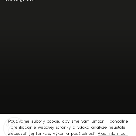
Používame súbory cookie, aby sme vám umožnili pohodlné
prehliadanie webovej stránky a vďaka analýze neustále
Sledovať na Instagrame
zlepšovali jej funkcie, výkon a použiteľnosť.
Viac informácií