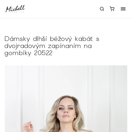
Dámsky dlhší béžový kabát s
dvojradovým zapínaním na
gombíky 20522