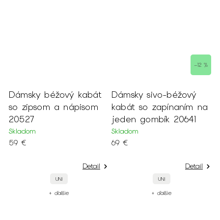
–12 %
Dámsky béžový kabát
Dámsky sivo-béžový
D
a
so zipsom a nápisom
kabát so zapínaním na
s
20527
jeden gombík 20641
g
Skladom
Skladom
S
59 €
69 €
7
Detail
Detail
UNI
UNI
+ ďalšie
+ ďalšie