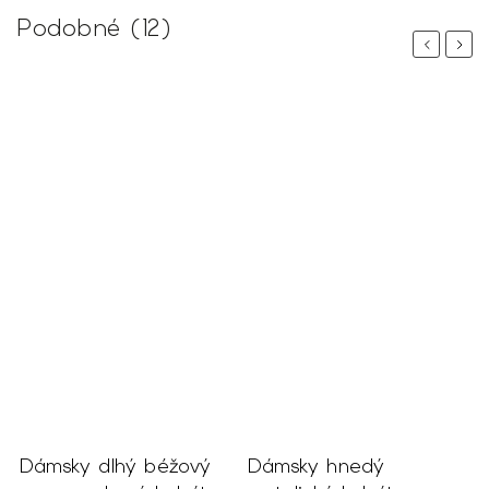
Podobné (12)
Previous
Next
Dámsky dlhý béžový
Dámsky hnedý
D