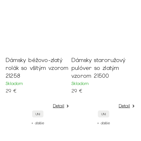
ý
Dámsky staroružový
Dámsky béžový
orom
pulóver so zlatým
pulóver so zlatým
vzorom 21500
vzorom 21501
Skladom
Skladom
29 €
29 €
ail
Detail
Detail
UNI
UNI
+ ďalšie
+ ďalšie