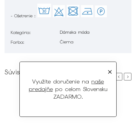
- Ošetrenie :
Dámska móda
Kategória
:
Čierna
Farba
:
Súvisiaci tovar
Previous
Next
Využite doručenie na
naše
predajňe
po celom Slovensku
ZADARMO
.