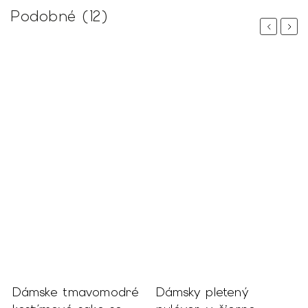
Podobné (12)
Previous
Next
odré
Dámsky pletený
Dámsky čierny kabát