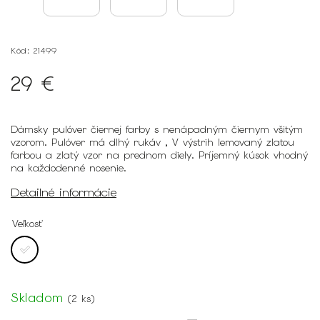
Kód:
21499
29 €
Dámsky pulóver čiernej farby s nenápadným čiernym všitým
vzorom. Pulóver má dlhý rukáv , V výstrih lemovaný zlatou
farbou a zlatý vzor na prednom diely. Príjemný kúsok vhodný
na každodenné nosenie.
Detailné informácie
Veľkosť
Skladom
(
2 ks
)