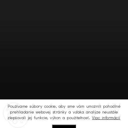
Používame súbory cookie, aby sme vám umožnili pohodlné
prehliadanie webovej stránky a vďaka analýze neustále
Sledovať na Instagrame
zlepšovali jej funkcie, výkon a použiteľnosť.
Viac informácií
Nastavenie