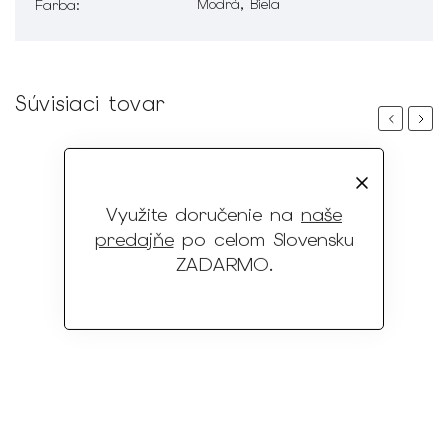
Modrá, Biela
Farba
:
Súvisiaci tovar
Previous
Next
Využite doručenie na
naše
predajňe
po celom Slovensku
ZADARMO
.