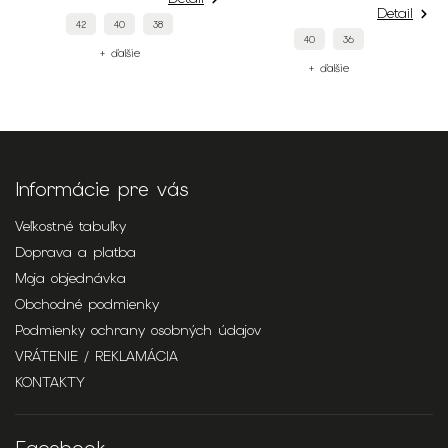
Detail
42
40
38
40
36
+ ďalšie
+ ďalšie
Informácie pre vás
Veľkostné tabuľky
Doprava a platba
Moja objednávka
Obchodné podmienky
Podmienky ochrany osobných údajov
VRÁTENIE / REKLAMÁCIA
KONTAKTY