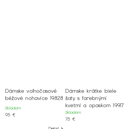
ý
Dámske voľnočasové
Dámske krátke biele
D
béžové nohavice 19828
šaty s farebnými
3
kvetmi a opaskom 19917
2
Skladom
Skladom
S
95 €
75 €
1
Detail