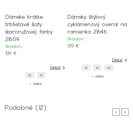
Dámske krátke
Dámsky štýlový
D
trblietavé šaty
cyklámenový overal na
s
staroružovej farby
ramienka 21646
r
21609
Skladom
S
139 €
1
Skladom
109 €
Detail
Detail
44
42
40
50
40
+ ďalšie
+ ďalšie
Podobné (12)
Previous
Next