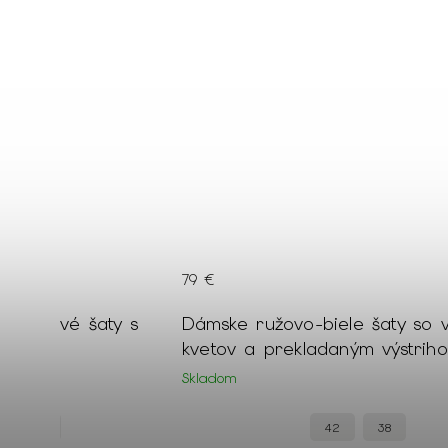
79 €
puzdrové šaty s
Dámske ružovo-biele šaty so 
kvetov a prekladaným výstrih
Skladom
36
42
38