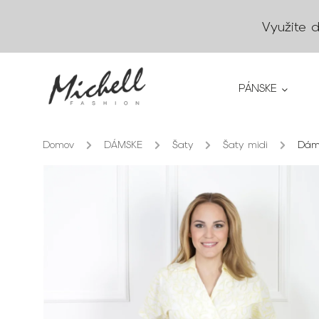
Využite 
PÁNSKE
Domov
/
DÁMSKE
/
Šaty
/
Šaty midi
/
Dáms