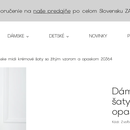
doručenie na
naše predajňe
po celom Slovensku
Z
DÁMSKE
DETSKÉ
NOVINKY
ke midi krémové šaty so žltým vzorom a opaskom 20364
Dám
šat
opa
Kód:
Zvoľ