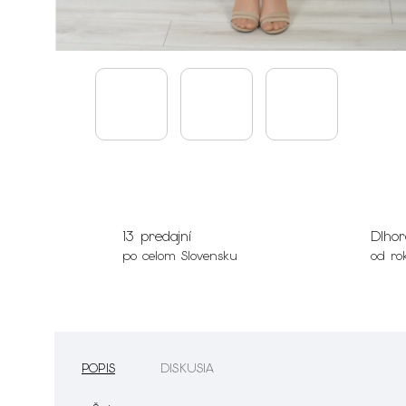
13 predajní
Dlhor
po celom Slovensku
od ro
POPIS
DISKUSIA