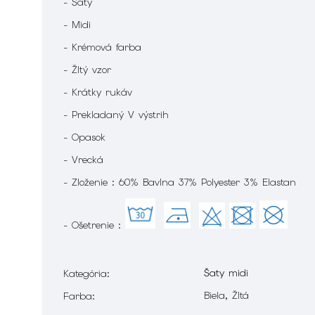
- Šaty
- Midi
- Krémová farba
- Žltý vzor
- Krátky rukáv
- Prekladaný V výstrih
- Opasok
- Vrecká
- Zloženie : 60% Bavlna 37% Polyester 3% Elastan
- Ošetrenie :
Šaty midi
Kategória
:
Biela, Žltá
Farba
: