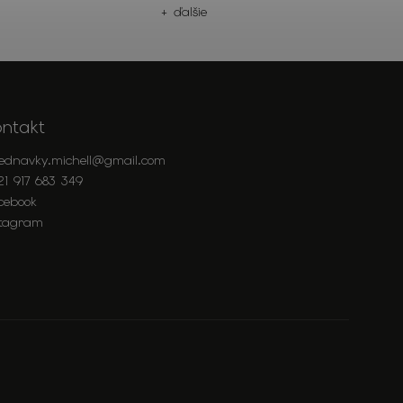
+ ďalšie
ontakt
jednavky.michell
@
gmail.com
21 917 683 349
cebook
stagram