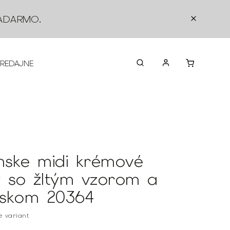
ADARMO
.
PREDAJNE
O NÁS
KONTAKTY
VRÁTEN
ske midi krémové
y so žltým vzorom a
skom 20364
te variant