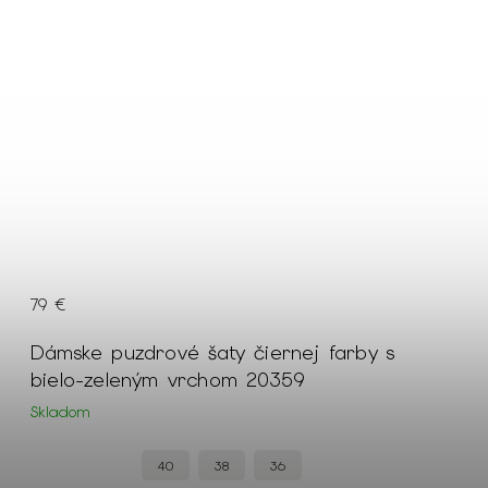
79 €
Dámske puzdrové šaty čiernej farby s
bielo-zeleným vrchom 20359
Skladom
40
38
36