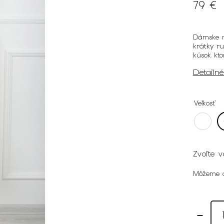
79 €
Dámske m
krátky ru
kúsok kto
Detailn
Veľkosť
Zvoľte v
Môžeme d