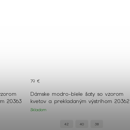
79 €
vzorom
Dámske modro-biele šaty so vzorom
om 20363
kvetov a prekladaným výstrihom 20362
Skladom
42
40
38