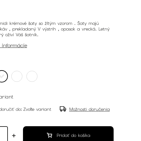
idi krémové šaty so žltým vzorom . Šaty majú
káv , prekladaný V výstrih , opasok a vrecká. Letný
rý oživí Váš šatník.
é informácie
ariant
oručiť do:
Zvoľte variant
Možnosti doručenia
Pridať do košíka