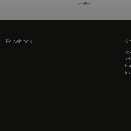
+ ďalšie
Facebook
K
ob
+4
Fa
In