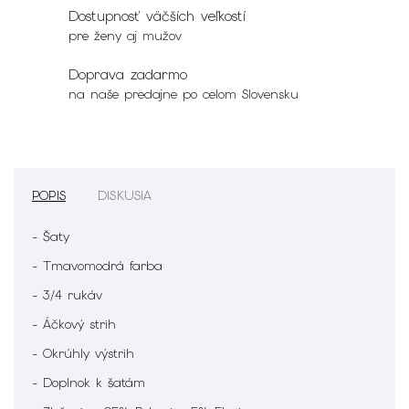
Dostupnosť väčších veľkostí
pre ženy aj mužov
Doprava zadarmo
na naše predajne po celom Slovensku
POPIS
DISKUSIA
- Šaty
- Tmavomodrá farba
- 3/4 rukáv
- Áčkový strih
- Okrúhly výstrih
- Doplnok k šatám