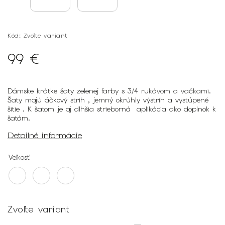
Kód:
Zvoľte variant
99 €
Dámske krátke šaty zelenej farby s 3/4 rukávom a vačkami.
Šaty majú áčkový strih , jemný okrúhly výstrih a vystúpené
šitie . K šatom je aj dlhšia strieborná aplikácia ako doplnok k
šatám.
Detailné informácie
Veľkosť
Zvoľte variant