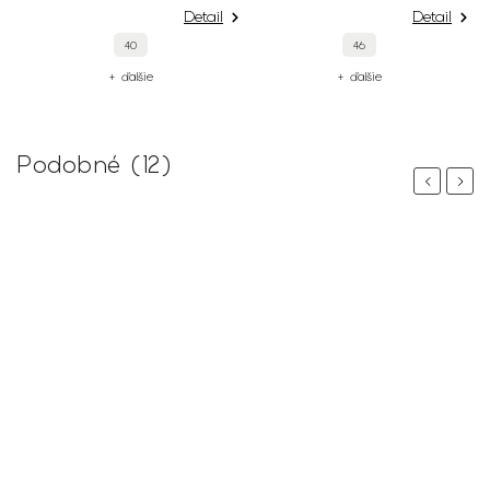
Detail
Detail
46
48
46
44
+ ďalšie
+ ďalšie
Podobné (12)
Previous
Next