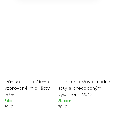
čierne
Dámske béžovo-modré
Dámske bielo-
i šaty
šaty s prekladaným
staroružové puzd
výstrihom 19842
šaty 19797
Skladom
Skladom
75 €
89 €