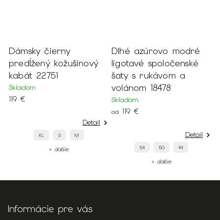
 čierny
Dlhé azúrovo modré
Béžové ko
ený kožušinový
ligotavé spoločenské
sako s na
22751
šaty s rukávom a
rukávmi 22
volánom 18478
Skladom
59 €
Skladom
119 €
od
Detail
Detail
XL
S
M
54
50
44
+ ďalšie
+
+ ďalšie
Informácie pre vás