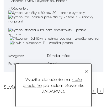
- Zloženie : 95% Polyester 5% Elastan
- Ošetrenie :
Dámska móda
Kategória
:
Zelená
Farba
:
Využite doručenie na
naše
predajňe
po celom Slovensku
Súvisiaci tovar
ZADARMO
.
Previous
Next