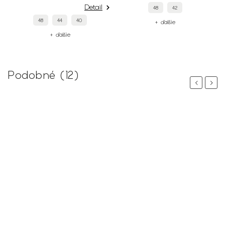
Detail
48
42
48
44
40
+ ďalšie
+ ďalšie
Podobné (12)
Previous
Next