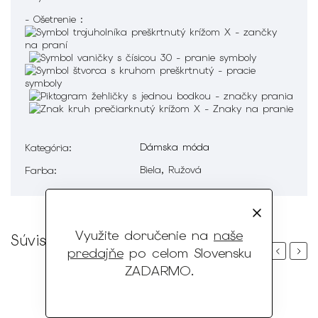
- Ošetrenie :
Dámska móda
Kategória
:
Biela, Ružová
Farba
:
Využite doručenie na
naše
Súvisiaci tovar
predajňe
po celom Slovensku
Previous
Next
ZADARMO
.