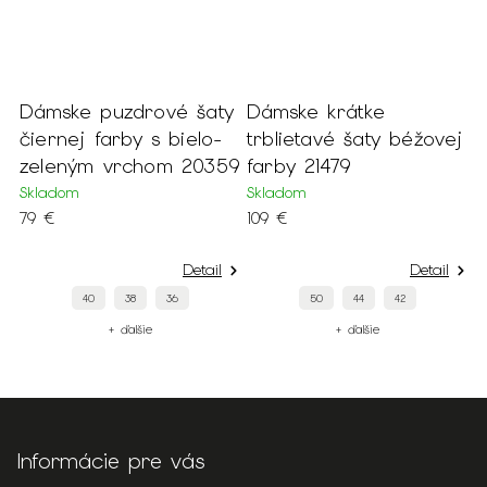
er
Dámske puzdrové šaty
Dámske krátke
D
čiernej farby s bielo-
trblietavé šaty béžovej
p
zeleným vrchom 20359
farby 21479
k
Skladom
Skladom
S
79 €
109 €
1
Detail
Detail
40
38
36
50
44
42
+ ďalšie
+ ďalšie
Informácie pre vás