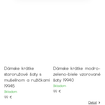
é
Dámske krátke
Dámske krátke modro-
staroružové šaty s
zeleno-biele vzorované
mušelínom a ružičkami
šaty 19940
19945
Skladom
99 €
Skladom
99 €
Detail