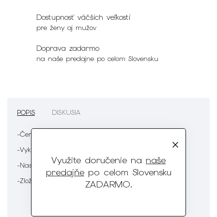
Dostupnosť väčších veľkostí
pre ženy aj mužov
Doprava zadarmo
na naše predajne po celom Slovensku
POPIS
DISKUSIA
-Červené plavky s aplikáciou
-Vykrojenie
Využite doručenie na
naše
-Nastaviteľné ramienka
predajňe
po celom Slovensku
-Zloženie : 80% polyester 20% elastan
ZADARMO
.