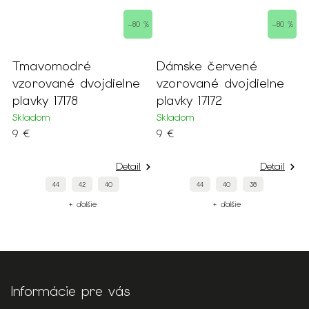
–80 %
–80 %
Tmavomodré
Dámske červené
vzorované dvojdielne
vzorované dvojdielne
plavky 17178
plavky 17172
Skladom
Skladom
9 €
9 €
Detail
Detail
44
42
40
44
40
38
+ ďalšie
+ ďalšie
Informácie pre vás