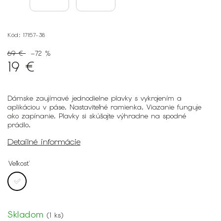
Kód:
17157-38
69 €
–72 %
19 €
Dámske zaujímavé jednodielne plavky s vykrojením a
aplikáciou v páse. Nastaviteľné ramienka. Viazanie funguje
ako zapínanie. Plavky si skúšajte výhradne na spodné
prádlo.
Detailné informácie
Veľkosť
Skladom
(
1 ks
)