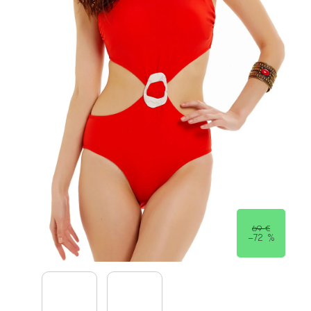
69 €
–72 %