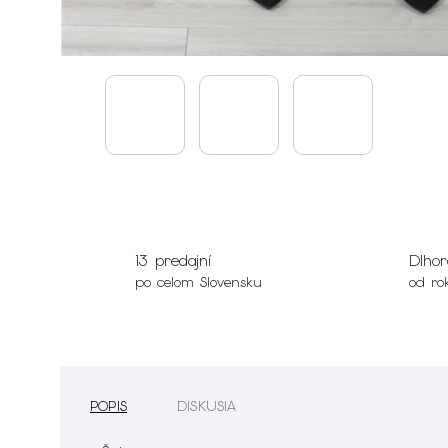
13 predajní
Dlhor
po celom Slovensku
od ro
POPIS
DISKUSIA