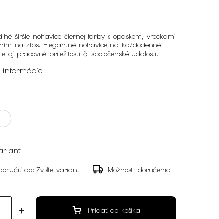
hé širšie nohavice čiernej farby s opaskom, vreckami
ním na zips. Elegantné nohavice na každodenné
le aj pracovné príležitosti či spoločenské udalosti.
é informácie
ariant
oručiť do:
Zvoľte variant
Možnosti doručenia
Pridať do košíka