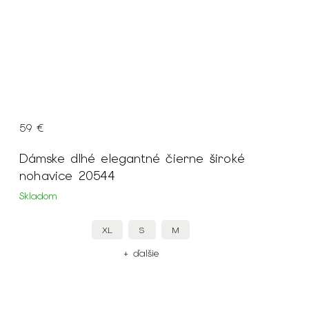
59 €
Dámske dlhé elegantné čierne široké
nohavice 20544
Skladom
XL
S
M
+ ďalšie