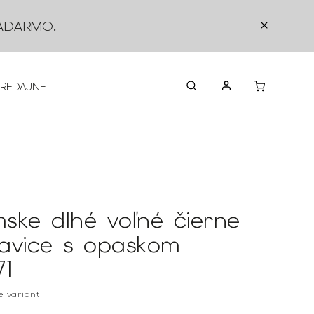
ADARMO
.
PREDAJNE
O NÁS
KONTAKTY
VRÁTEN
ske dlhé voľné čierne
avice s opaskom
71
te variant