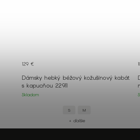
129 €
ý
Dámsky hebký béžový kožušinový kabát
29
s kapucňou 22911
Skladom
S
M
+ ďalšie