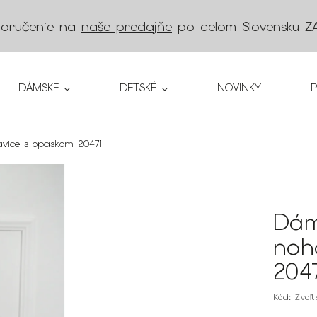
doručenie na
naše predajňe
po celom Slovensku
Z
DÁMSKE
DETSKÉ
NOVINKY
avice s opaskom 20471
Dám
noh
204
Kód:
Zvoľ