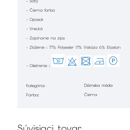
- Šaty
- Čierna farba
- Opasok
- Vrecká
- Zapínanie na zips
- Zloženie : 77% Polyester 17% Viskóza 6% Elastan
- Ošetrenie :
Dámska móda
Kategória
:
Čierna
Farba
:
Súvisiaci tovar