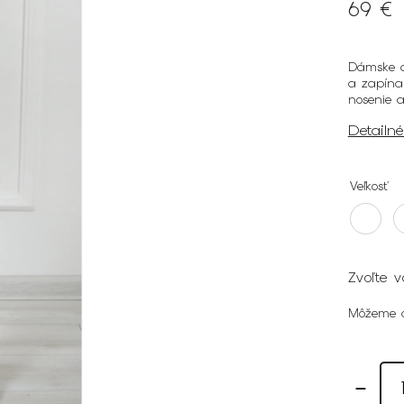
69 €
Dámske dl
a zapína
nosenie a
Detailn
Veľkosť
Zvoľte v
Môžeme d