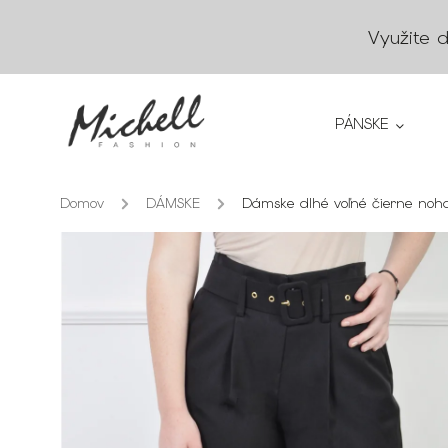
Využite 
PÁNSKE
Domov
/
DÁMSKE
/
Dámske dlhé voľné čierne noh