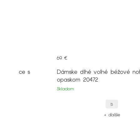
69 €
nohavice s
Dámske dlhé voľné béžové no
opaskom 20472
Skladom
M
S
ie
+ ďalšie