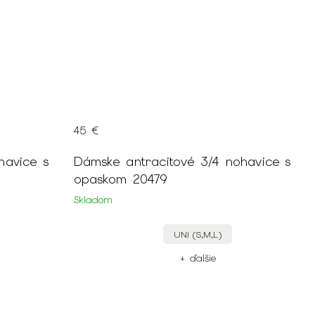
45 €
havice s
Dámske antracitové 3/4 nohavice s
opaskom 20479
Skladom
UNI (S,M,L)
+ ďalšie