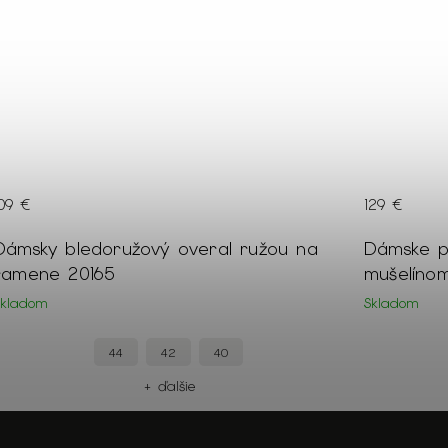
109 €
129 €
Dámsky bledoružový overal ružou na
Dámske p
ramene 20165
mušelíno
Skladom
Skladom
44
42
40
+ ďalšie