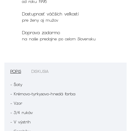
od roku 1995
Dostupnosť väčších veľkostí
pre ženy aj mužov
Doprava zadarmo
na naše predajne po celom Slovensku
POPIS
DISKUSIA
- Šaty
- Krémovo-tyrkysovo-hnedá farba
- Vzor
- 3/4 rukáv
- V výstrih