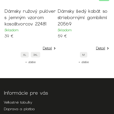
Dámsky ružový pulóver
Dámsky šedý kabát so
D
s jemným vzorom
striebornými gombíkmi
š
i
kosoštvorcov 22481
20569
o
2
Skladom
Skladom
39 €
59 €
S
6
Detail
Detail
XL
3XL
M
+ ďalšie
+ ďalšie
Informácie pre vás
Veľkostné tabuľky
Doprava a platba