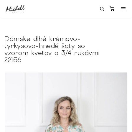
Dámske dlhé krémovo-
tyrkysovo-hnedé šaty so
vzorom kvetov a 3/4 rukávmi
22156