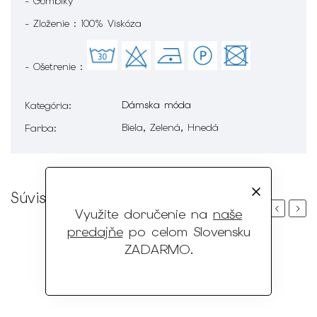
- Gombíky
- Zloženie : 100% Viskóza
- Ošetrenie :
Dámska móda
Kategória
:
Biela, Zelená, Hnedá
Farba
:
Súvisiaci tovar
Previous
Next
Využite doručenie na
naše
predajňe
po celom Slovensku
ZADARMO
.