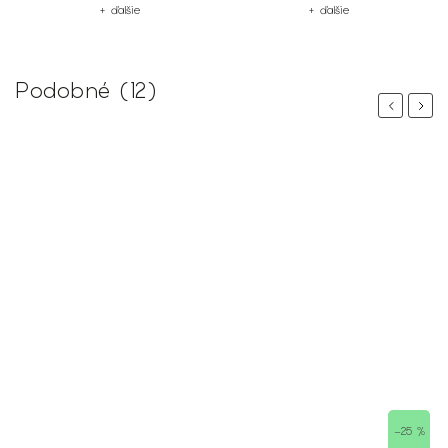
+ ďalšie
+ ďalšie
Podobné (12)
Previous
Next
–25 %