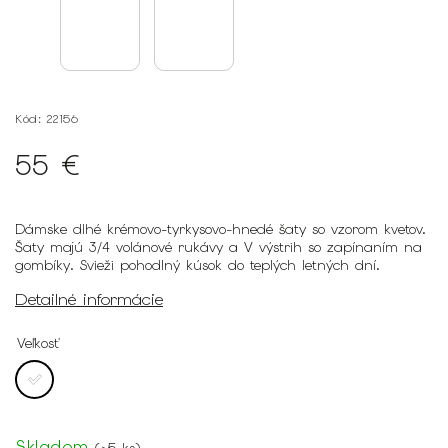
Kód:
22156
55 €
Dámske dlhé krémovo-tyrkysovo-hnedé šaty so vzorom kvetov.
Šaty majú 3/4 volánové rukávy a V výstrih so zapínaním na
gombíky. Svieži pohodlný kúsok do teplých letných dní.
Detailné informácie
Veľkosť
Skladom
(
>5 ks
)