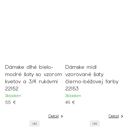
Dámske dlhé bielo-
Dámske midi
D
om
modré šaty so vzorom
vzorované šaty
b
kvetov a 3/4 rukávmi
čierno-béžovej farby
b
22152
22153
k
Skladom
Skladom
S
55 €
49 €
6
Detail
Detail
UNI
UNI