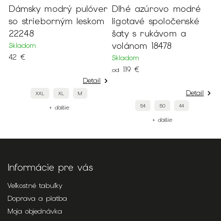
odrý pulóver
Dlhé azúrovo modré
Béžové kostý
orným leskom
ligotavé spoločenské
sako s naria
šaty s rukávom a
rukávmi 22191
volánom 18478
Skladom
59 €
Skladom
119 €
od
Detail
Detail
XL
M
XXL
54
50
44
 ďalšie
+ ďalši
+ ďalšie
Informácie pre vás
Veľkostné tabuľky
Doprava a platba
Moja objednávka