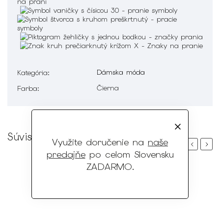
Dámska móda
Kategória
:
Čierna
Farba
:
Súvisiaci tovar
Využite doručenie na
naše
Previous
Next
predajňe
po celom Slovensku
ZADARMO
.