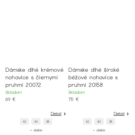
émové
Dámske dlhé široké
Dámske čierne
ymi
béžové nohavice s
kostýmové nohavice
pruhmi 20158
20372
Skladom
Skladom
75 €
79 €
Detail
Detail
Deta
42
40
38
38
+ ďalšie
+ ďalšie