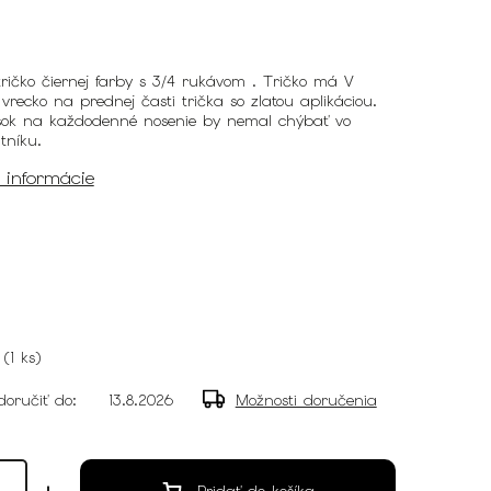
ričko čiernej farby s 3/4 rukávom . Tričko má V
 vrecko na prednej časti trička so zlatou aplikáciou.
sok na každodenné nosenie by nemal chýbať vo
tníku.
é informácie
(
1 ks
)
oručiť do:
13.8.2026
Možnosti doručenia