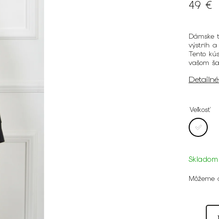
49 €
Dámske t
výstrih a
Tento kú
vašom ša
Detailn
Veľkosť
Skladom
Môžeme d