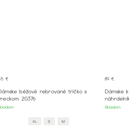
35 €
89 €
Dámske béžové rebrované tričko s
Dámske kr
vreckom 20376
náhrdeln
Skladom
Skladom
XL
S
M