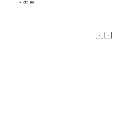
+ ďalšie
Previous
Next