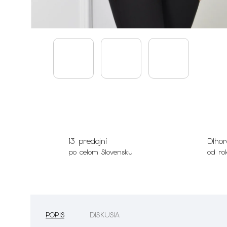
13 predajní
Dlhor
po celom Slovensku
od ro
POPIS
DISKUSIA