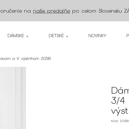
doručenie na
naše predajňe
po celom Slovensku
Z
DÁMSKE
DETSKÉ
NOVINKY
kávom a V výstrihom 20381
Dám
3/4
výs
Kód:
2038