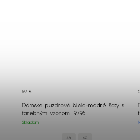
89 €
vej
Dámske puzdrové bielo-modré šaty s
farebným vzorom 19796
Skladom
46
40