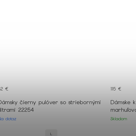
62 €
115 €
Dámsky čierny pulóver so striebornými
Dámske kr
flitrami 22254
marhuľov
Na dotaz
Skladom
L