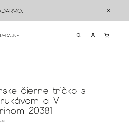
ADARMO
.
PREDAJNE
O NÁS
KONTAKTY
VRÁTEN
ske čierne tričko s
 rukávom a V
trihom 20381
1-XL