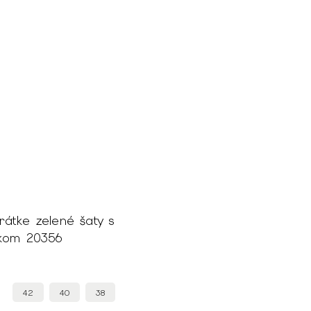
átke zelené šaty s
íkom 20356
42
40
38