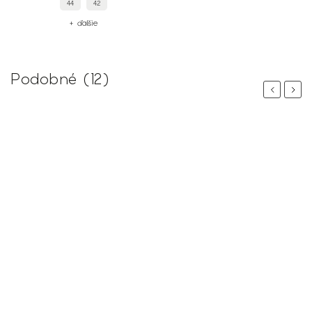
44
42
+ ďalšie
Podobné (12)
Previous
Next