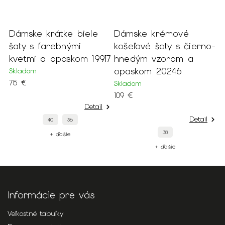
o
Dámske krátke biele
Dámske krémové
D
šaty s farebnými
košeľové šaty s čierno-
k
kvetmi a opaskom 19917
hnedým vzorom a
p
opaskom 20246
Skladom
S
75 €
3
Skladom
109 €
Detail
Detail
40
36
38
+ ďalšie
+ ďalšie
Informácie pre vás
Veľkostné tabuľky