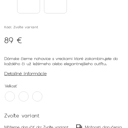
Kód:
Zvoľte variant
89 €
Dámske čierne nohavice s vreckami ktoré zakombinujete do
každého či už ležérneho alebo elegantnejšieho outfitu.
Detailné informácie
Veľkosť
Zvoľte variant
Môžeme doručiť do:
Zvoľte variant
Možnosti doručenia