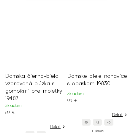
Dámska čierno-biela
Dámske biele nohavice
vzorovaná blúzka s
s opaskom 19830
gombíkmi pre moletky
Skladom
19487
99 €
Skladom
89 €
Detail
48
42
40
Detail
+ ďalšie