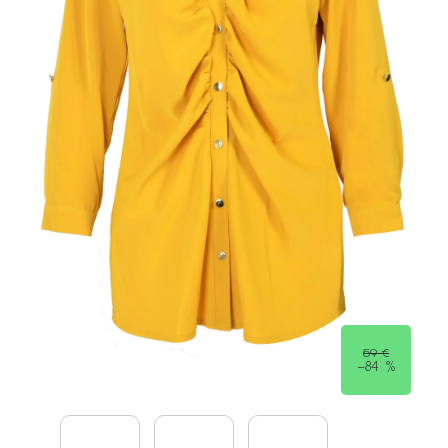
59 €
–84 %