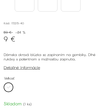
Kód:
17225-40
59 €
–84 %
9 €
Dámska okrová blúzka so zapínaním na gombíky. Dlhé
rukávy s patentnom s možnosťou zapnutia.
Detailné informácie
Veľkosť
Skladom
(
1 ks
)