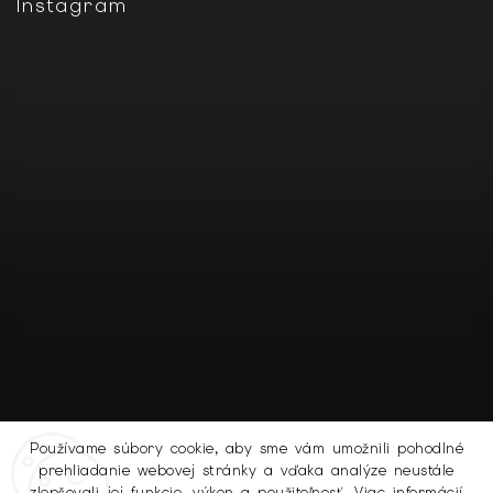
Instagram
Používame súbory cookie, aby sme vám umožnili pohodlné
prehliadanie webovej stránky a vďaka analýze neustále
Sledovať na Instagrame
zlepšovali jej funkcie, výkon a použiteľnosť.
Viac informácií