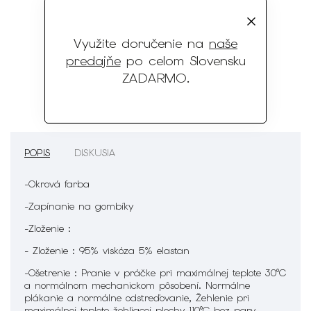
Dostupnosť väčších veľkostí
pre ženy aj mužov
Využite doručenie na
naše
predajňe
po celom Slovensku
Doprava zadarmo
ZADARMO
.
na naše predajne po celom Slovensku
POPIS
DISKUSIA
-Okrová farba
-Zapínanie na gombíky
-Zloženie :
- Zloženie : 95% viskóza 5% elastan
-Ošetrenie :
Pranie v práčke pri maximálnej teplote 30°C
a normálnom mechanickom pôsobení. Normálne
plákanie a normálne odstreďovanie, Žehlenie pri
maximálnej teplote žehliacej plochy 110°C bez pary.