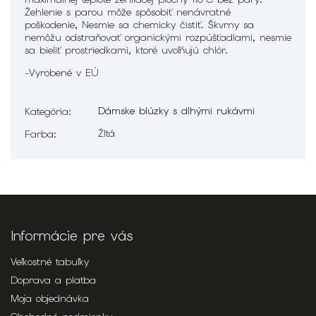
Žehlenie s parou môže spôsobiť nenávratné
poškodenie, Nesmie sa chemicky čistiť. Škvrny sa
nemôžu odstraňovať organickými rozpúšťadlami, nesmie
sa bieliť prostriedkami, ktoré uvoľňujú chlór.
-Vyrobené v EÚ
Dámske blúzky s dlhými rukávmi
Kategória
:
Žltá
Farba
:
Informácie pre vás
Veľkostné tabuľky
Doprava a platba
Moja objednávka