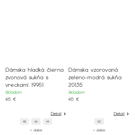
Dámska hladká čierna
Dámska vzorovaná
zvonová sukňa s
zeleno-modrá sukňa
vreckami 19951
20135
Skladom
Skladom
45 €
45 €
Detail
Detail
48
46
44
50
+ ďalšie
+ ďalšie