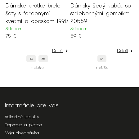
Dámske krátke biele
Dámsky šedý kabát so
D
šaty s farebnými
striebornými gombíkmi
k
kvetmi a opaskom 19917
20569
z
Skladom
Skladom
S
75 €
59 €
7
Detail
Detail
40
36
M
+ ďalšie
+ ďalšie
Informácie pre vás
Veľkostné tabuľky
Doprava a platba
Moja objednávka