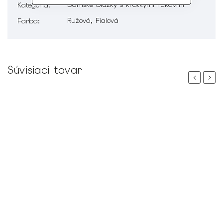
Dámske blúzky s krátkymi rukávmi
Kategória
:
Ružová, Fialová
Farba
:
Súvisiaci tovar
Previous
Next