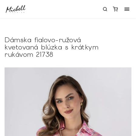
Dámska fialovo-ružová
kvetovaná blúzka s krátkym
rukávom 21738