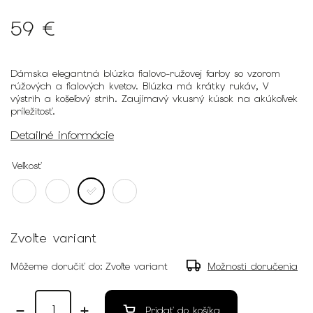
59 €
Dámska elegantná blúzka fialovo-ružovej farby so vzorom
rúžových a fialových kvetov. Blúzka má krátky rukáv, V
výstrih a košeľový strih. Zaujímavý vkusný kúsok na akúkoľvek
príležitosť.
Detailné informácie
Veľkosť
Zvoľte variant
Môžeme doručiť do:
Zvoľte variant
Možnosti doručenia
Pridať do košíka