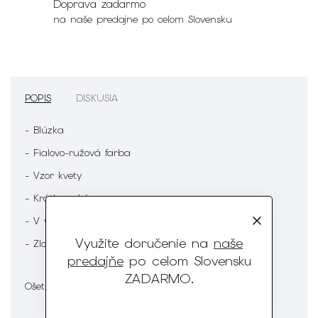
Doprava zadarmo
na naše predajne po celom Slovensku
POPIS
DISKUSIA
- Blúzka
- Fialovo-ružová farba
- Vzor kvety
- Krátky rukáv
- V výstrih
Využite doručenie na
naše
- Zloženie : 70% Viskóza 30% Polyester
predajňe
po celom Slovensku
ZADARMO
.
Ošetrenie :