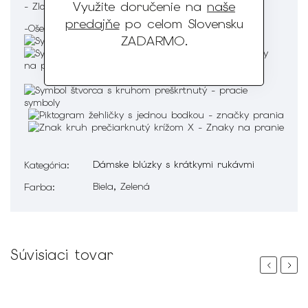
Využite doručenie na
naše
- Zloženie : 95% Viskóza 5% Elastan
predajňe
po celom Slovensku
-Ošetrenie :
ZADARMO
.
Dámske blúzky s krátkymi rukávmi
Kategória
:
Biela, Zelená
Farba
:
Súvisiaci tovar
Previous
Next