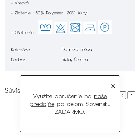
- Vrecká
- Zloženie : 80% Polyester 20% Akryl
- Ošetrenie :
Dámska móda
Kategória
:
Biela, Čierna
Farba
:
Súvisiaci tovar
Využite doručenie na
naše
Previous
Next
predajňe
po celom Slovensku
ZADARMO
.