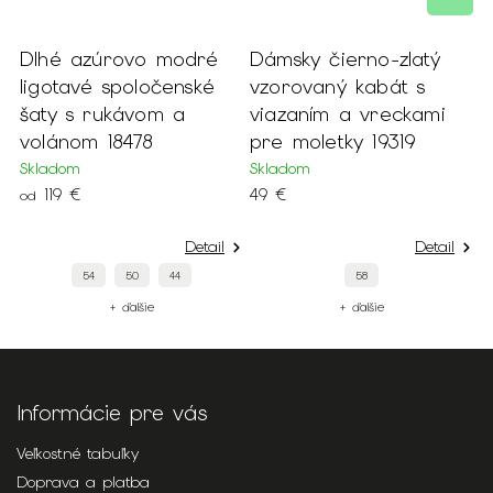
Dlhé azúrovo modré
Dámsky čierno-zlatý
D
ligotavé spoločenské
vzorovaný kabát s
k
šaty s rukávom a
viazaním a vreckami
m
volánom 18478
pre moletky 19319
S
1
Skladom
Skladom
119 €
49 €
od
Detail
Detail
54
50
44
58
+ ďalšie
+ ďalšie
Informácie pre vás
Veľkostné tabuľky
Doprava a platba