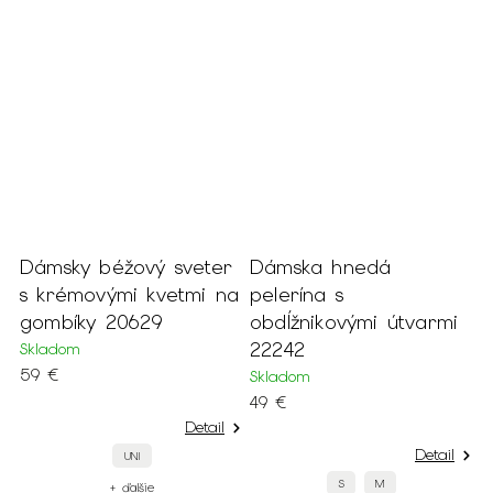
j
Dámsky béžový sveter
Dámska hnedá
s krémovými kvetmi na
pelerína s
gombíky 20629
obdĺžnikovými útvarmi
22242
Skladom
59 €
Skladom
49 €
Detail
Detail
UNI
S
M
+ ďalšie