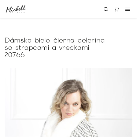
Dámska bielo-čierna pelerína
so strapcami a vreckami
20766