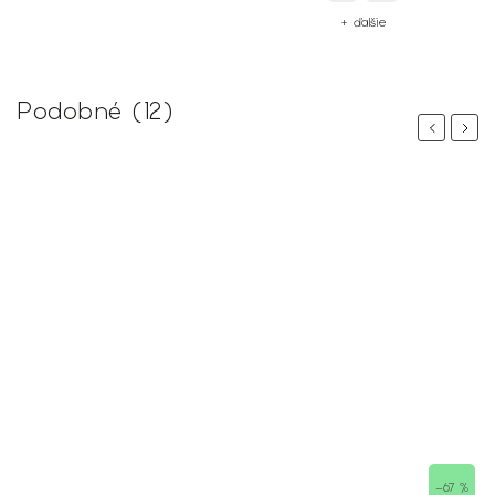
+ ďalšie
Podobné (12)
Previous
Next
–67 %