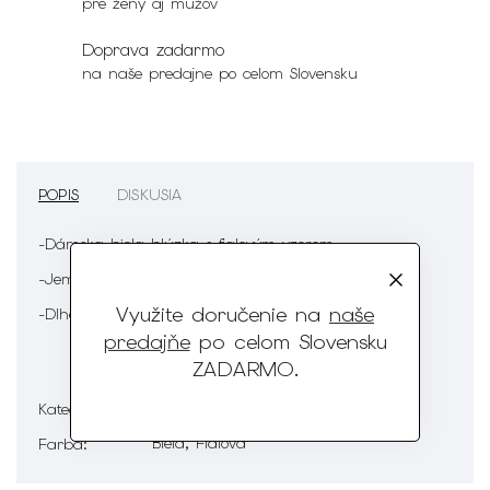
pre ženy aj mužov
Doprava zadarmo
na naše predajne po celom Slovensku
POPIS
DISKUSIA
-Dámska biela blúzka s fialovým vzorom
-Jemný V výstrih
Využite doručenie na
naše
-Dlhé rukávy ukončené gumičkou
predajňe
po celom Slovensku
ZADARMO
.
Dámske blúzky s dlhými rukávmi
Kategória
:
Biela, Fialová
Farba
: