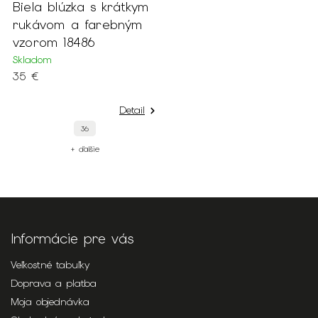
Biela blúzka s krátkym
rukávom a farebným
vzorom 18486
Skladom
35 €
Detail
36
+ ďalšie
Informácie pre vás
Veľkostné tabuľky
Doprava a platba
Moja objednávka