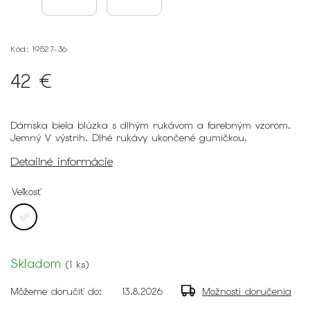
Kód:
19527-36
42 €
Dámska biela blúzka s dlhým rukávom a farebným vzorom.
Jemný V výstrih. Dlhé rukávy ukončené gumičkou.
Detailné informácie
Veľkosť
Skladom
(
1 ks
)
Môžeme doručiť do:
13.8.2026
Možnosti doručenia