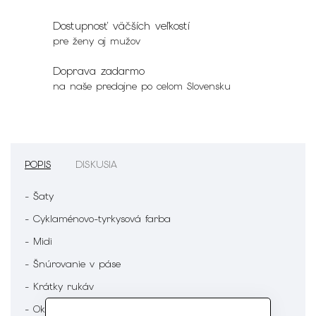
Dostupnosť väčších veľkostí
pre ženy aj mužov
Doprava zadarmo
na naše predajne po celom Slovensku
POPIS
DISKUSIA
- Šaty
- Cyklaménovo-tyrkysová farba
- Midi
- Šnúrovanie v páse
- Krátky rukáv
- Okrúhly výstrih