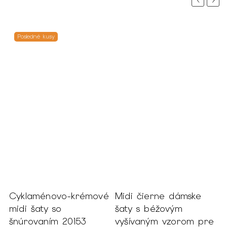
Previous
Next
Posledné kusy
Cyklaménovo-krémové
Midi čierne dámske
midi šaty so
šaty s béžovým
šnúrovaním 20153
vyšívaným vzorom pre