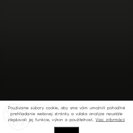
Používame súbory cookie, aby sme vám umožnili pohodlné
prehliadanie webovej stránky a vďaka analýze neustále
Sledovať na Instagrame
zlepšovali jej funkcie, výkon a použiteľnosť.
Viac informácií
Nastavenie