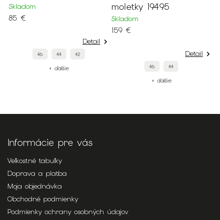
moletky 19495
Skladom
85 €
Skladom
159 €
Detail
Detail
46
44
42
46
44
+ ďalšie
+ ďalšie
Informácie pre vás
Veľkostné tabuľky
Doprava a platba
Moja objednávka
Obchodné podmienky
Podmienky ochrany osobných údajov