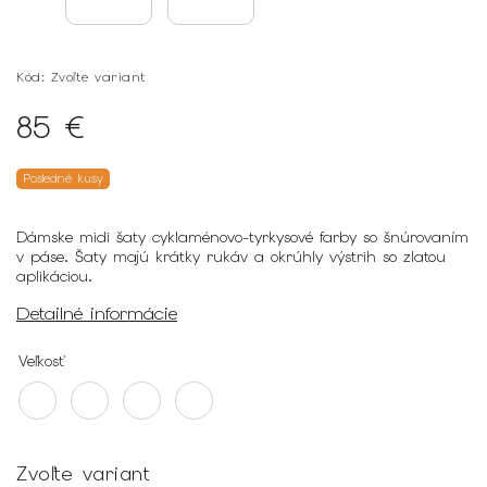
Kód:
Zvoľte variant
85 €
Posledné kusy
Dámske midi šaty cyklaménovo-tyrkysové farby so šnúrovaním
v páse. Šaty majú krátky rukáv a okrúhly výstrih so zlatou
aplikáciou.
Detailné informácie
Veľkosť
Zvoľte variant