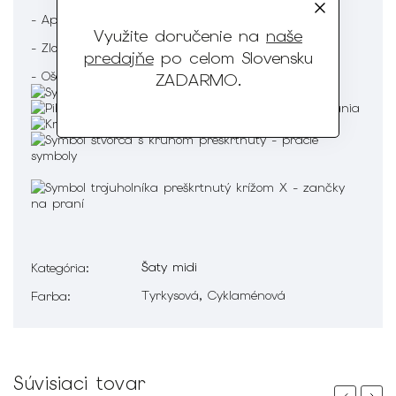
- Aplikácia
Využite doručenie na
naše
- Zloženie : 90% Viskóza 5% Polyester 5% Elastan
predajňe
po celom Slovensku
- Ošetrenie :
ZADARMO
.
Šaty midi
Kategória
:
Tyrkysová, Cyklaménová
Farba
:
Súvisiaci tovar