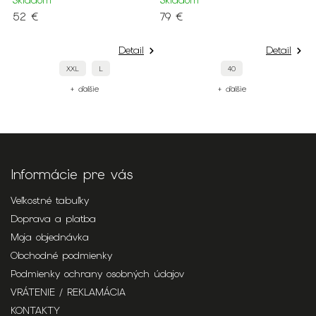
v
Skladom
Skladom
52 €
79 €
S
4
Detail
Detail
XXL
L
40
+ ďalšie
+ ďalšie
Informácie pre vás
Veľkostné tabuľky
Doprava a platba
Moja objednávka
Obchodné podmienky
Podmienky ochrany osobných údajov
VRÁTENIE / REKLAMÁCIA
KONTAKTY