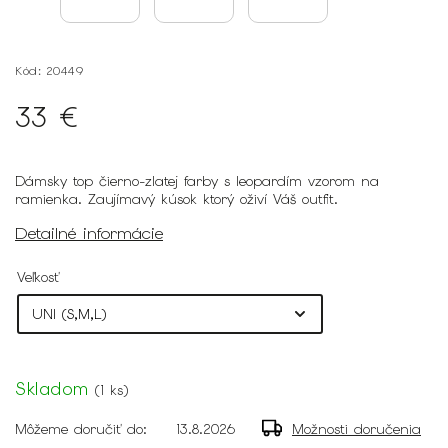
Kód:
20449
33 €
Dámsky top čierno-zlatej farby s leopardím vzorom na
ramienka. Zaujímavý kúsok ktorý oživí Váš outfit.
Detailné informácie
Veľkosť
Skladom
(
1 ks
)
Môžeme doručiť do:
13.8.2026
Možnosti doručenia