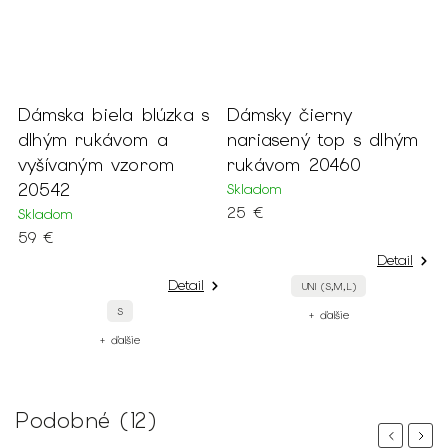
Dámska biela blúzka s
Dámsky čierny
D
dlhým rukávom a
nariasený top s dlhým
s
vyšívaným vzorom
rukávom 20460
S
20542
Skladom
4
25 €
Skladom
59 €
Detail
Detail
UNI (S,M,L)
S
+ ďalšie
+ ďalšie
Podobné (12)
Previous
Next