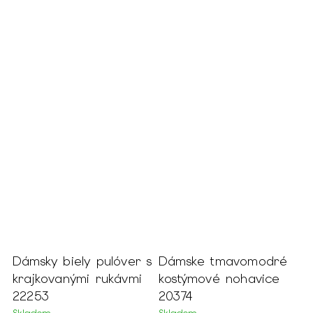
Dámsky biely pulóver s
Dámske tmavomodré
D
o-
krajkovanými rukávmi
kostýmové nohavice
p
22253
20374
r