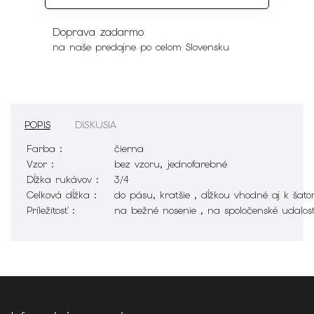
pre ženy aj mužov
Doprava zadarmo
na naše predajne po celom Slovensku
POPIS
DISKUSIA
Farba :
čierna
Vzor :
bez vzoru, jednofarebné
Dĺžka rukávov :
3/4
Celková dĺžka :
do pásu, kratšie , dĺžkou vhodné aj k šat
Príležitosť :
na bežné nosenie , na spoločenské udalost