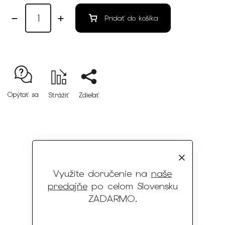
Pridať do košíka
Opýtať sa
Strážiť
Zdieľať
13 predajní
po celom Slovensku
Využite doručenie na
naše
Dlhoročná tradícia
predajňe
po celom Slovensku
od roku 1995
ZADARMO
.
Dostupnosť väčších veľkostí