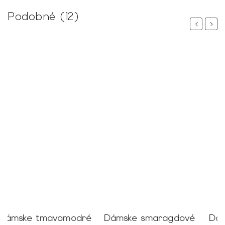
Podobné (12)
Previous
Next
é
Dámske smaragdové
Dámske krátke