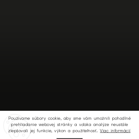
Používame súbory cookie, aby sme vám umožnili pohodlné
prehliadanie webovej stránky a vďaka analýze neustále
Sledovať na Instagrame
zlepšovali jej funkcie, výkon a použiteľnosť.
Viac informácií