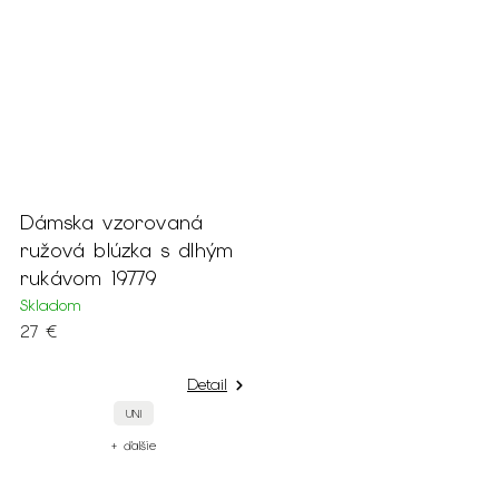
Dámska vzorovaná
ružová blúzka s dlhým
rukávom 19779
Skladom
27 €
Detail
UNI
+ ďalšie