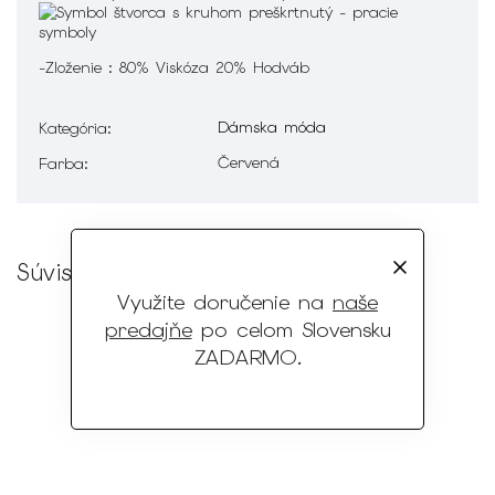
-Zloženie : 80% Viskóza 20% Hodváb
Dámska móda
Kategória
:
Červená
Farba
:
Súvisiaci tovar
Využite doručenie na
naše
predajňe
po celom Slovensku
ZADARMO
.