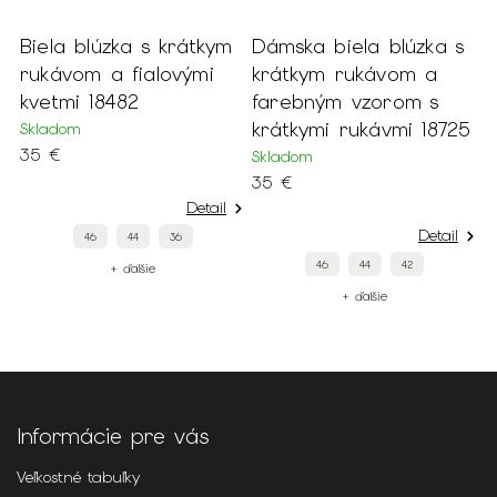
m
Biela blúzka s krátkym
Dámska biela blúzka s
D
rukávom a fialovými
krátkym rukávom a
k
kvetmi 18482
farebným vzorom s
k
krátkymi rukávmi 18725
Skladom
S
35 €
1
Skladom
35 €
Detail
Detail
46
44
36
46
44
42
+ ďalšie
+ ďalšie
Informácie pre vás
Veľkostné tabuľky