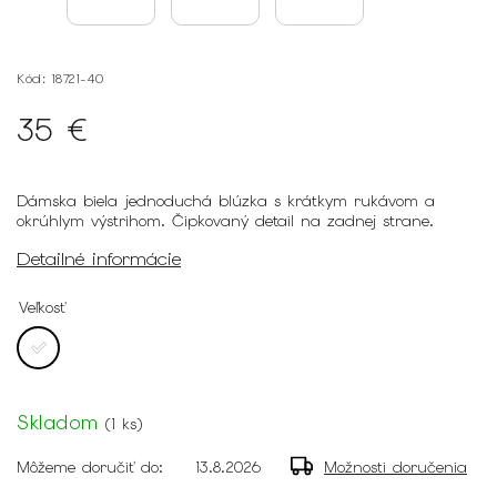
Kód:
18721-40
35 €
Dámska biela jednoduchá blúzka s krátkym rukávom a
okrúhlym výstrihom. Čipkovaný detail na zadnej strane.
Detailné informácie
Veľkosť
Skladom
(
1 ks
)
Môžeme doručiť do:
13.8.2026
Možnosti doručenia