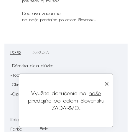
pre ženy aj mužov
Doprava zadarmo
na naše predajne po celom Slovensku
POPIS
DISKUSIA
-Dámska biela blúzka
-Top s krátkym rukávom
-Okrúhly výstrih
Využite doručenie na
naše
-Čipkovaný detail na zadnom diely
predajňe
po celom Slovensku
ZADARMO
.
Dámske blúzky s krátkymi rukávmi
Kategória
:
Biela
Farba
: