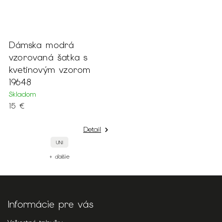
Dámska modrá
vzorovaná šatka s
kvetinovým vzorom
19648
Skladom
15 €
Detail
UNI
+ ďalšie
Informácie pre vás