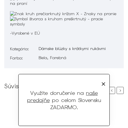
-Vyrobené v EÚ
Dámske blúzky s krátkymi rukávmi
Kategória
:
Biela, Farebná
Farba
:
Súvisiaci tovar
Previous
Next
Využite doručenie na
naše
predajňe
po celom Slovensku
ZADARMO
.