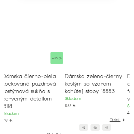
 %
Dámska zeleno-čierny
Dámska biela blúzka s
kostým so vzorom
dlhým rukávom a
kohútej stopy 18883
farebným kvetinovým
vzorom 19727
Skladom
169 €
Skladom
42 €
Detail
Detail
48
46
44