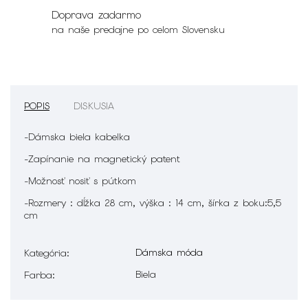
Doprava zadarmo
na naše predajne po celom Slovensku
POPIS
DISKUSIA
-Dámska biela kabelka
-Zapínanie na magnetický patent
-Možnosť nosiť s pútkom
-Rozmery : dĺžka 28 cm, výška : 14 cm, šírka z boku:5,5
cm
Dámska móda
Kategória
:
Biela
Farba
: