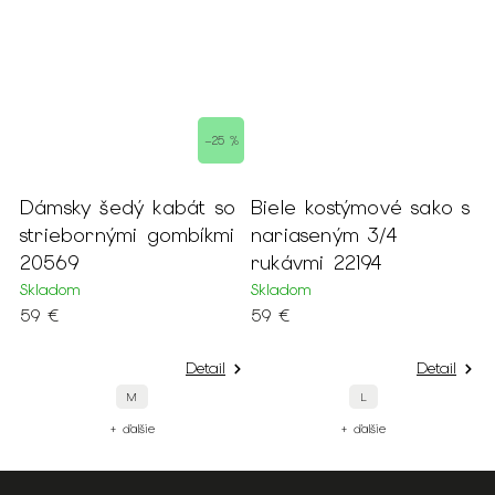
–25 %
Dámsky šedý kabát so
Biele kostýmové sako s
D
striebornými gombíkmi
nariaseným 3/4
p
08
20569
rukávmi 22194
m
Skladom
Skladom
S
59 €
59 €
4
Detail
Detail
M
L
+ ďalšie
+ ďalšie