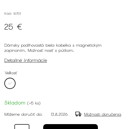
Kód:
16701
25 €
Dámsky podlhovastá biela kabelka s magnetickým
zapínaním. Možnosť nosiť s pútkom.
Detailné informácie
Veľkosť
Skladom
(
>5 ks
)
Môžeme doručiť do:
13.8.2026
Možnosti doručenia