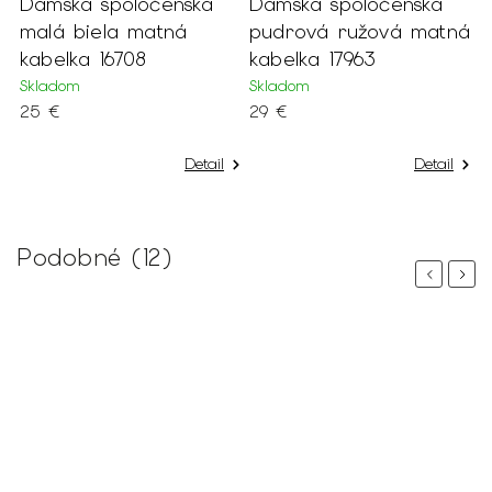
Dámska spoločenská
Dámska spoločenská
malá biela matná
pudrová ružová matná
kabelka 16708
kabelka 17963
Skladom
Skladom
25 €
29 €
Detail
Detail
Podobné (12)
Previous
Next