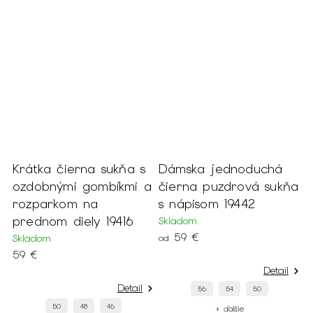
s
Krátka čierna sukňa s
Dámska jednoduchá
D
15
ozdobnými gombíkmi a
čierna puzdrová sukňa
p
rozparkom na
s nápisom 19442
v
prednom diely 19416
Skladom
S
59 €
5
Skladom
od
59 €
Detail
Detail
56
54
50
50
48
46
+ ďalšie