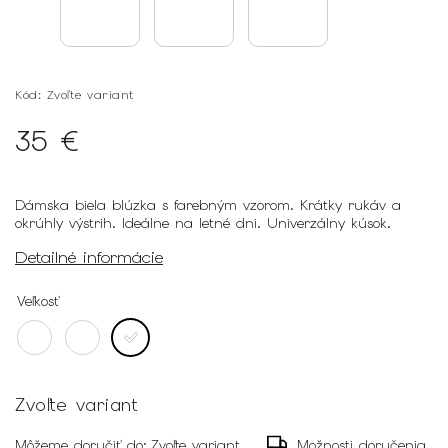
Kód:
Zvoľte variant
35 €
Dámska biela blúzka s farebným vzorom. Krátky rukáv a
okrúhly výstrih. Ideálne na letné dni. Univerzálny kúsok.
Detailné informácie
Veľkosť
Zvoľte variant
Môžeme doručiť do:
Zvoľte variant
Možnosti doručenia