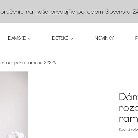
doručenie na
naše predajňe
po celom Slovensku
Z
DÁMSKE
DETSKÉ
NOVINKY
kom na jedno rameno 22229
Dám
roz
ram
Kód:
Zvoľ