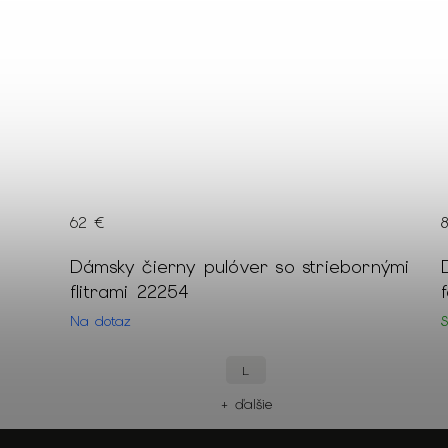
62 €
m 3/4
Dámsky čierny pulóver so striebornými
flitrami 22254
Na dotaz
L
+ ďalšie