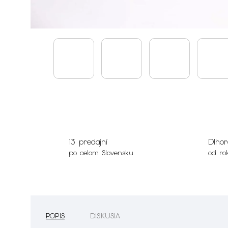
13 predajní
Dlhor
po celom Slovensku
od ro
POPIS
DISKUSIA