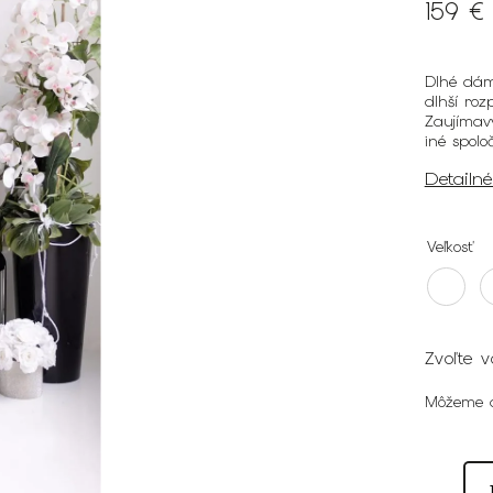
159 €
Dlhé dám
dlhší roz
Zaujímav
iné spolo
Detailn
Veľkosť
Zvoľte v
Môžeme d