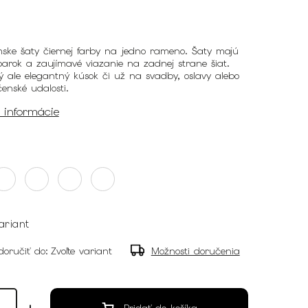
ske šaty čiernej farby na jedno rameno. Šaty majú
parok a zaujímavé viazanie na zadnej strane šiat.
ý ale elegantný kúsok či už na svadby, oslavy alebo
čenské udalosti.
é informácie
ariant
oručiť do:
Zvoľte variant
Možnosti doručenia