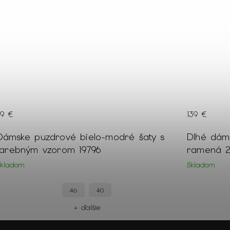
89 €
139 €
Dámske puzdrové bielo-modré šaty s
Dlhé dám
farebným vzorom 19796
ramená 2
Skladom
Skladom
46
40
+ ďalšie