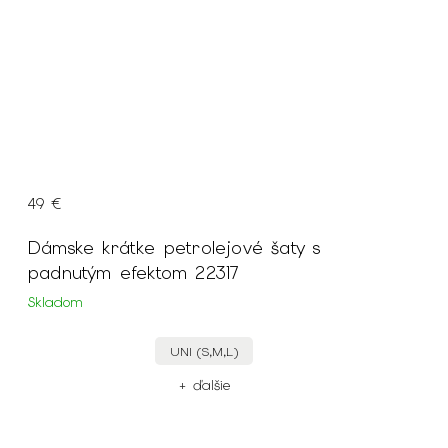
49 €
Dámske krátke petrolejové šaty s
padnutým efektom 22317
Skladom
UNI (S,M,L)
+ ďalšie