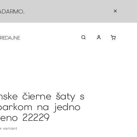
ADARMO
.
PREDAJNE
O NÁS
KONTAKTY
VRÁTEN
ske čierne šaty s
parkom na jedno
eno 22229
te variant