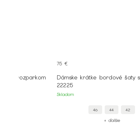
75 €
šaty s rozparkom
Dámske krátke bordové šaty s
554
22225
Skladom
46
44
42
ie
+ ďalšie